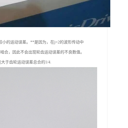
的运动误差。**是因为，在j=2的波形传动中
域啮合，因此不会出现轮齿运动误差的不良数值。
大于齿轮运动误差总合的1/4.