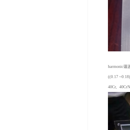
harmon
((0.17
40Cr, 40