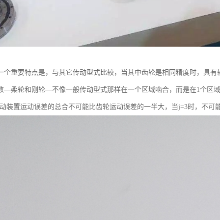
一个重要特点是，与其它传动型式比较，当其中齿轮是相同精度时，具有较小
数—柔轮和刚轮—不像一般传动型式那样在一个区域啮合，而是在1个区
传动装置运动误差的总合不可能比齿轮运动误差的一半大，当j=3时，不可能