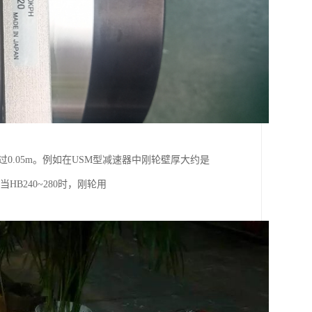
不*过0.05m。例如在USM型减速器中刚轮壁厚大约是
HB240~280时，刚轮用