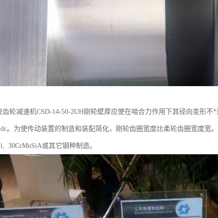
ic谐波齿轮减速机CSD-14-50-2UH刚轮壁厚应使在啮合力作用下其径向变形
 ~0.18)dc。为使传动装置的制造和装配简化，刚轮齿圈宽度比柔轮齿圈宽度宽。当
CrNi, 30CrMnSiA或其它钢种制造。