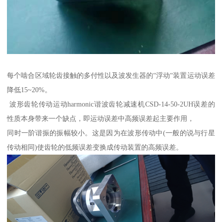
每个啮合区域轮齿接触的多付性以及波发生器的“浮动“装置运动误差
降低15~20%。
波形齿轮传动运动harmonic谐波齿轮减速机CSD-14-50-2UH误差的
性质本身带来一个缺点，即运动误差中高频误差起主要作用，
同时一阶谐振的振幅较小。这是因为在波形传动中(一般的说与行星
传动相同)使齿轮的低频误差变换成传动装置的高频误差。