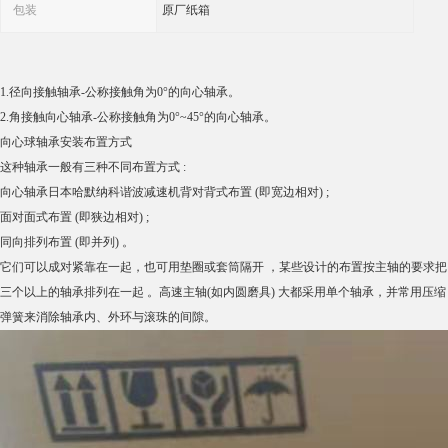
包装
原厂纸箱
1.径向接触轴承-公称接触角为0°的向心轴承。
2.角接触向心轴承-公称接触角为0°~45°的向心轴承。
向心球轴承安装布置方式
这种轴承一般有三种不同布置方式 :
向心轴承日本哈默纳科谐波减速机背对背式布置 (即宽边相对) ;
面对面式布置 (即狭边相对) ;
同向排列布置 (即并列) 。
它们可以成对紧靠在一起，也可用垫圈或套筒隔开 ，某些设计的布置按主轴的要求把
三个以上的轴承排列在一起 。高速主轴(如内圆磨具) 大都采用单个轴承，并常用压缩
弹簧来消除轴承内、外环与滚珠的间隙。