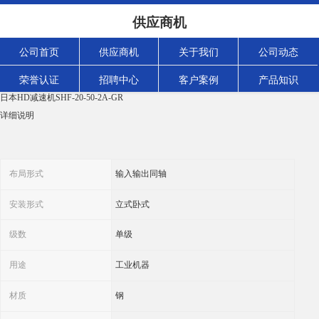
日本HD减速机SHF-20-50-2A-GR 免费咨询
供应商机
浏览次数：
207
次
产品规格：
公司首页
供应商机
关于我们
公司动态
发货地:
上海市嘉定区
荣誉认证
招聘中心
客户案例
产品知识
关键词
日本HD减速机SHF-20-50-2A-GR
详细说明
布局形式
输入输出同轴
安装形式
立式卧式
级数
单级
用途
工业机器
材质
钢