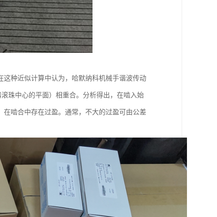
在这种近似计算中认为，哈默纳科机械手谐波传动
发生器滚珠中心的平面）相重合。分析得出，在啮入始
，在啮合中存在过盈。通常，不大的过盈可由公差