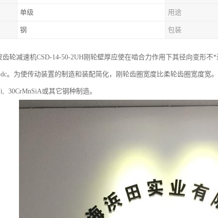
单级
用途
钢
包装
ic谐波齿轮减速机CSD-14-50-2UH刚轮壁厚应使在啮合力作用下其径向变形
 ~0.18)dc。为使传动装置的制造和装配简化，刚轮齿圈宽度比柔轮齿圈宽度宽。当
CrNi, 30CrMnSiA或其它钢种制造。