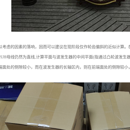
以考虑的因素的落响，因而可以建议在现阶段仅作轮齿偏斜的近似计算。
-50-2UH母线仍然为直线,计算平面与波发生器的中间平面(指通过凸轮波
端面处的侧隙较小，而在波发生器的长轴区内，则在前端面处的侧隙较小