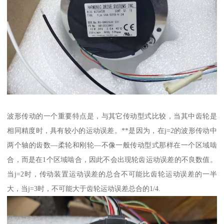
波形传动的一个重要特点是，与其它传动型式比较，当其中齿轮是
相同精度时，具有较小的运动误差。**是因为，在j=2的波形传动中
两个轴的齿数—柔轮和刚轮—不像一般传动型式那样在一个区域啮
合，而是在1个区域啮合，因此不会出现轮齿运动误差的不良数值。
当j=2时，传动装置运动误差的总合不可能比齿轮运动误差的一半
大，当j=3时，不可能大于齿轮运动误差总合的1/4.