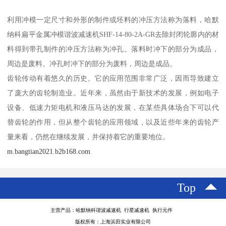
利用冲模一定尺寸和外形的制件或坯料的冲压方法称为落料，哈默
纳科扁平金属冲模谐波减速机SHF-14-80-2A-GR去除封闭轮廓内的材
料得到带孔制件的冲压方法称为冲孔。落料时冲下的部分为成品，
周边是废料。冲孔时冲下的部分为废料，周边是成品。
齿轮传动有着悠久的历史。它的应用范围非常广泛，因而导致建立
了庞大的齿轮制造业。近年来，虽然由于新技术的发展，例如电子
设备、低速力矩电机和液压马达的发展，在某些具体场合下可以代
替齿轮的作用，但从整个齿轮的应用领域，以及近些年来的齿轮产
量来看，仍然在继续发展，并保持着它的重要地位。
m.bangtian2021.b2b168.com
Top
主营产品：哈默纳科谐波减速机 行星减速机 执行元件
版权所有：上海浜田实业有限公司