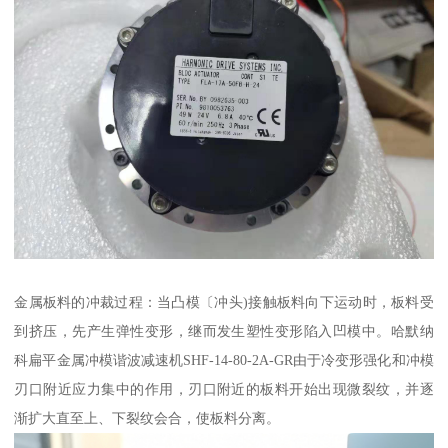
金属板料的冲裁过程：当凸模〔冲头)接触板料向下运动时，板料受
到挤压，先产生弹性变形，继而发生塑性变形陷入凹模中。哈默纳
科扁平金属冲模谐波减速机SHF-14-80-2A-GR由于冷变形强化和冲模
刃口附近应力集中的作用，刃口附近的板料开始出现微裂纹，并逐
渐扩大直至上、下裂纹会合，使板料分离。