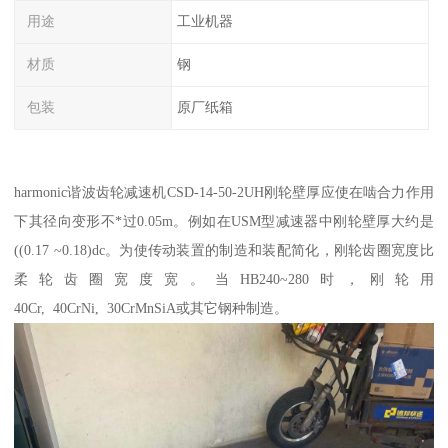
用途
工业机器
材质
钢
包装
原厂纸箱
harmonic谐波齿轮减速机CSD-14-50-2UH刚轮壁厚应使在啮合力作用
下其径向变形不*过0.05m。例如在USM型减速器中刚轮壁厚大约是
((0.17 ~0.18)dc。为使传动装置的制造和装配简化，刚轮齿圈宽度比
柔轮齿圈宽度宽。当HB240~280时，刚轮用
40Cr, 40CrNi, 30CrMnSiA或其它钢种制造。