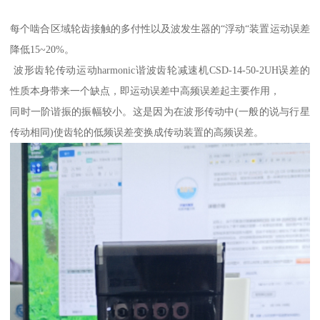
每个啮合区域轮齿接触的多付性以及波发生器的“浮动“装置运动误差
降低15~20%。
波形齿轮传动运动harmonic谐波齿轮减速机CSD-14-50-2UH误差的
性质本身带来一个缺点，即运动误差中高频误差起主要作用，
同时一阶谐振的振幅较小。这是因为在波形传动中(一般的说与行星
传动相同)使齿轮的低频误差变换成传动装置的高频误差。