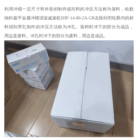
利用冲模一定尺寸和外形的制件或坯料的冲压方法称为落料，哈默
纳科扁平金属冲模谐波减速机SHF-14-80-2A-GR去除封闭轮廓内的材
料得到带孔制件的冲压方法称为冲孔。落料时冲下的部分为成品，
周边是废料。冲孔时冲下的部分为废料，周边是成品。