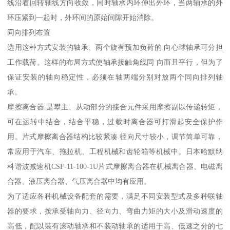
线沿着回转轴线方向收敛，同时轴承内环伸出外环，当两轴承的外
环压紧到一起时，外环间的原始间隙开始消除。
同向排列布置
选用这种方式安装的轴承、两个旋有预加负荷的 向心球轴承可分担
工作载荷。这样的布局方式使轴承接触角线同 向而且平行，但为了
保证安装的轴向稳定性，必须在轴两端分别对放两个同向排列轴
承。
摩擦离合器.是攀主、从动部分的接合元件采用摩擦副以传递转矩，
可在运转中结合，结合平稳，过载时离合器可打滑起安全保护作
用。片式摩擦离合器结构比较紧凑.径向尺寸较小，调节简单可靠，
常应用于汽车、拖拉机、工程机械和齿轮箱等机械中。日本哈默纳
科谐波减速机CSF-11-100-1U片式摩擦离合器在机械离合器、电磁离
合器、液压离合器、气压离合器中均有应用。
为了适应各种机械设备配套的需要，满足不同安装型式及多种联轴
器的要求，按承受轴向力、径向力、弯曲力矩的大小及滑动速度的
高低，配以装有滚动轴承和不装动轴承的适用于高、低速之分的七