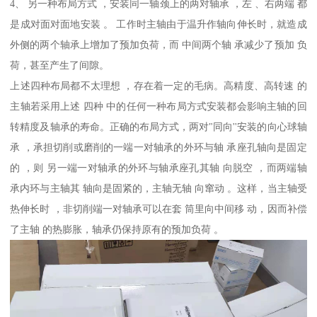
4、 另一种布局方式 ，安装同一轴颈上的两对轴承 ，左 、右两端 都
是成对面对面地安装 。 工作时主轴由于温升作轴向伸长时，就造成
外侧的两个轴承上增加了预加负荷，而 中间两个轴 承减少了预加 负
荷，甚至产生了间隙。
上述四种布局都不太理想 ，存在着一定的毛病。高精度、高转速 的
主轴若采用上述 四种 中的任何一种布局方式安装都会影响主轴的回
转精度及轴承的寿命。正确的布局方式，两对"同向''安装的向心球轴
承 ，承担切削或磨削的一端一对轴承的外环与轴 承座孔轴向是固定
的 ，则 另一端一对轴承的外环与轴承座孔其轴 向脱空 ，而两端轴
承内环与主轴其 轴向是固紧的，主轴无轴 向窜动 。这样，当主轴受
热伸长时 ，非切削端一对轴承可以在套 筒里向中间移 动，因而补偿
了主轴 的热膨胀，轴承仍保持原有的预加负荷 。