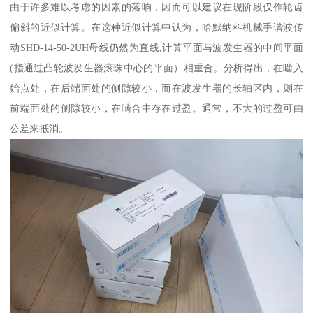
由于许多难以考虑的因素的落响，因而可以建议在现阶段仅作轮齿
偏斜的近似计算。在这种近似计算中认为，哈默纳科机械手谐波传
动SHD-14-50-2UH母线仍然为直线,计算平面与波发生器的中间平面
(指通过凸轮波发生器滚珠中心的平面）相重合。分析得出，在啮入
始点处，在后端面处的侧隙较小，而在波发生器的长轴区内，则在
前端面处的侧隙较小，在啮合中存在过盈。通常，不大的过盈可由
公差来抵消。