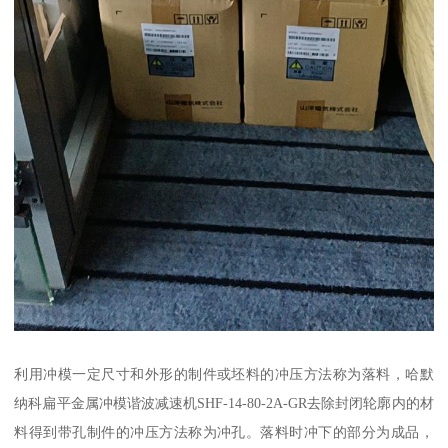
利用冲模一定尺寸和外形的制件或坯料的冲压方法称为落料，哈默
纳科扁平金属冲模谐波减速机SHF-14-80-2A-GR去除封闭轮廓内的材
料得到带孔制件的冲压方法称为冲孔。落料时冲下的部分为成品，