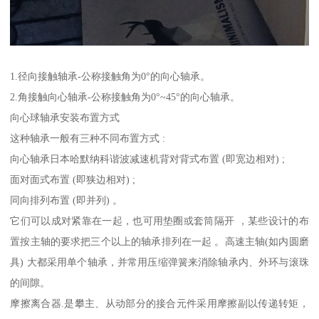
1.径向接触轴承-公称接触角为0°的向心轴承。
2.角接触向心轴承-公称接触角为0°~45°的向心轴承。
向心球轴承安装布置方式
这种轴承一般有三种不同布置方式 :
向心轴承日本哈默纳科谐波减速机背对背式布置 (即宽边相对) ;
面对面式布置 (即狭边相对) ;
同向排列布置 (即并列) 。
它们可以成对紧靠在一起，也可用垫圈或套筒隔开 ，某些设计的布
置按主轴的要求把三个以上的轴承排列在一起 。高速主轴(如内圆磨
具) 大都采用单个轴承，并常用压缩弹簧来消除轴承内、外环与滚珠
的间隙。
摩擦离合器.是攀主、从动部分的接合元件采用摩擦副以传递转矩，