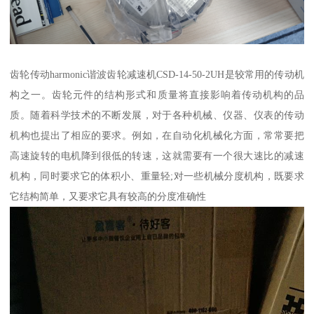
齿轮传动harmonic谐波齿轮减速机CSD-14-50-2UH是较常用的传动机
构之一。齿轮元件的结构形式和质量将直接影响着传动机构的品
质。随着科学技术的不断发展，对于各种机械、仪器、仪表的传动
机构也提出了相应的要求。例如，在自动化机械化方面，常常要把
高速旋转的电机降到很低的转速，这就需要有一个很大速比的减速
机构，同时要求它的体积小、重量轻;对一些机械分度机构，既要求
它结构简单，又要求它具有较高的分度准确性