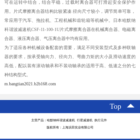
可在运转中结合，结合平稳，过载时离合器可打滑起安全保护作
用。片式摩擦离合器结构比较紧凑.径向尺寸较小，调节简单可靠，
常应用于汽车、拖拉机、工程机械和齿轮箱等机械中。日本哈默纳
科谐波减速机CSF-11-100-1U片式摩擦离合器在机械离合器、电磁离
合器、液压离合器、气压离合器中均有应用。
为了适应各种机械设备配套的需要，满足不同安装型式及多种联轴
器的要求，按承受轴向力、径向力、弯曲力矩的大小及滑动速度的
高低，配以装有滚动轴承和不装动轴承的适用于高、低速之分的七
种结构型式。
m.bangtian2021.b2b168.com
Top
主营产品：哈默纳科谐波减速机 行星减速机 执行元件
版权所有：上海浜田实业有限公司