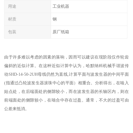
用途
工业机器
材质
钢
包装
原厂纸箱
由于许多难以考虑的因素的落响，因而可以建议在现阶段仅作轮齿
偏斜的近似计算。在这种近似计算中认为，哈默纳科机械手谐波传
动SHD-14-50-2UH母线仍然为直线,计算平面与波发生器的中间平面
(指通过凸轮波发生器滚珠中心的平面）相重合。分析得出，在啮入
始点处，在后端面处的侧隙较小，而在波发生器的长轴区内，则在
前端面处的侧隙较小，在啮合中存在过盈。通常，不大的过盈可由
公差来抵消。