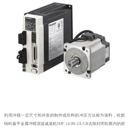
利用冲模一定尺寸和外形的制件或坯料的冲压方法称为落料，哈默
纳科扁平金属冲模谐波减速机SHF-14-80-2A-GR去除封闭轮廓内的材