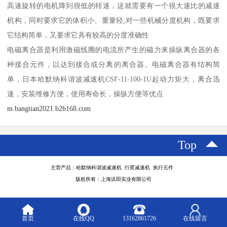
高速旋转的电机降到很低的转速，这就需要有一个很大速比的减速
机构，同时要求它的体积小、重量轻;对一些机械分度机构，既要求
它结构简单，又要求它具有较高的分度准确性
电磁离合器是利用激磁线圈的电流所产生的磁力来操纵离合器的各
种接合元件，以达到接合或分离的离合器。电磁离合器有结构简
单，日本哈默纳科谐波减速机CSF-11-100-1U起动力矩大，离合迅
速，安装维修方便，使用寿命长，操纵方便等优点
m.bangtian2021.b2b168.com
Top
主营产品：哈默纳科谐波减速机 行星减速机 执行元件
版权所有：上海浜田实业有限公司
首页
在线QQ
13162861726
在线留言