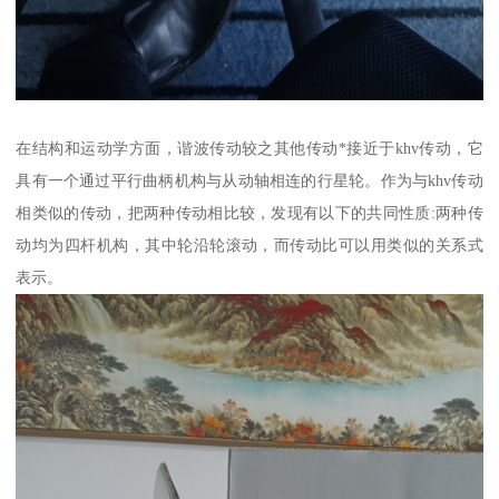
在结构和运动学方面，谐波传动较之其他传动*接近于khv传动，它
具有一个通过平行曲柄机构与从动轴相连的行星轮。作为与khv传动
相类似的传动，把两种传动相比较，发现有以下的共同性质:两种传
动均为四杆机构，其中轮沿轮滚动，而传动比可以用类似的关系式
表示。