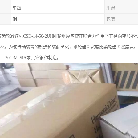
单级
用途
钢
包装
ic谐波齿轮减速机CSD-14-50-2UH刚轮壁厚应使在啮合力作用下其径向变形
 ~0.18)dc。为使传动装置的制造和装配简化，刚轮齿圈宽度比柔轮齿圈宽度宽。当
CrNi, 30CrMnSiA或其它钢种制造。