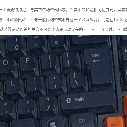
一个重要特点是，与其它传动型式比较，当其中齿轮是相同精度时，具有较小
数—柔轮和刚轮—不像一般传动型式那样在一个区域啮合，而是在1个区
传动装置运动误差的总合不可能比齿轮运动误差的一半大，当j=3时，不可能