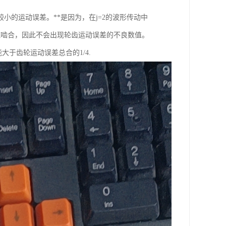
的运动误差。**是因为，在j=2的波形传动中
域啮合，因此不会出现轮齿运动误差的不良数值。
大于齿轮运动误差总合的1/4.