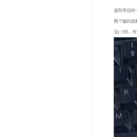
波形传动的
两个轴的齿
当j=2时，