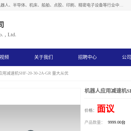
上海浜田实业有限公司专业致力于传动控制行业。面向工业机器人、半导体、机床、船舶、点胶、印刷、精密电子设备等行业中的运动控制技术。为日本哈默纳科（HarmonicDrive简称HD）中国地区定代理商，其生产的HarmonicDrive谐波减速机，具有轻量、小型、传动效率高、减速范围广、精度高等特点，被广泛应用于各种传动系统中。完善的技术，完善的售后，让您的选择无后顾之忧，欢迎您的来电洽谈！
司
. , Ltd.
视频
关于我们
招聘中心
公
用减速机SHF-20-30-2A-GR 量大从优
机器人应用减速机SHF-
面议
价格：
产品数量：
9999.00台