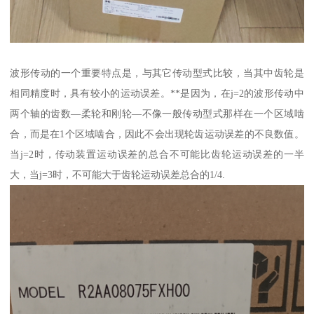
波形传动的一个重要特点是，与其它传动型式比较，当其中齿轮是
相同精度时，具有较小的运动误差。**是因为，在j=2的波形传动中
两个轴的齿数—柔轮和刚轮—不像一般传动型式那样在一个区域啮
合，而是在1个区域啮合，因此不会出现轮齿运动误差的不良数值。
当j=2时，传动装置运动误差的总合不可能比齿轮运动误差的一半
大，当j=3时，不可能大于齿轮运动误差总合的1/4.