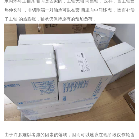
承内环与主轴其 轴向是固紧的，主轴无轴 向窜动 。这样，当主轴受
热伸长时 ，非切削端一对轴承可以在套 筒里向中间移 动，因而补偿
了主轴 的热膨胀，轴承仍保持原有的预加负荷 。
由于许多难以考虑的因素的落响，因而可以建议在现阶段仅作轮齿