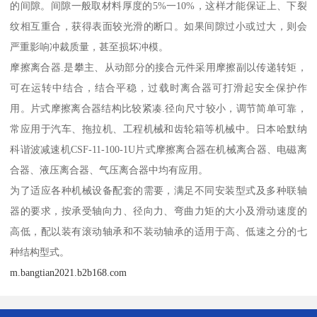
的间隙。间隙一般取材料厚度的5%一10%，这样才能保证上、下裂
纹相互重合，获得表面较光滑的断口。如果间隙过小或过大，则会
严重影响冲裁质量，甚至损坏冲模。
摩擦离合器.是攀主、从动部分的接合元件采用摩擦副以传递转矩，
可在运转中结合，结合平稳，过载时离合器可打滑起安全保护作
用。片式摩擦离合器结构比较紧凑.径向尺寸较小，调节简单可靠，
常应用于汽车、拖拉机、工程机械和齿轮箱等机械中。日本哈默纳
科谐波减速机CSF-11-100-1U片式摩擦离合器在机械离合器、电磁离
合器、液压离合器、气压离合器中均有应用。
为了适应各种机械设备配套的需要，满足不同安装型式及多种联轴
器的要求，按承受轴向力、径向力、弯曲力矩的大小及滑动速度的
高低，配以装有滚动轴承和不装动轴承的适用于高、低速之分的七
种结构型式。
m.bangtian2021.b2b168.com