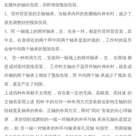
生额外的轴向负荷，亦即增加预加负荷。
2、背对背安装的主轴轴承。当轴承内环的垫圈轴向伸长时，减少了
原先调整好的预加负荷。
3、同 一轴颈上的两对轴承，左、右各一对，都是作背对背安装，其
中左、右靠得近的两个即中间两个轴承是面对面的 ，工作时的温升
会使中间两个轴承的预加负荷 。
4、 另一种布局方式 ，安装同一轴颈上的两对轴承 ，左 、右两端 都
是成对面对面地安装 。 工作时主轴由于温升作轴向伸长时，就造成
外侧的两个轴承上增加了预加负荷，而 中间两个轴 承减少了预加 负
荷，甚至产生了间隙。
上述四种布局都不太理想 ，存在着一定的毛病。高精度、高转速 的
主轴若采用上述 四种 中的任何一种布局方式安装都会影响主轴的回
转精度及轴承的寿命。正确的布局方式，两对"同向''安装的向心球轴
承 ，承担切削或磨削的一端一对轴承的外环与轴 承座孔轴向是固定
的 ，则 另一端一对轴承的外环与轴承座孔其轴 向脱空 ，而两端轴