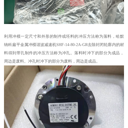
利用冲模一定尺寸和外形的制件或坯料的冲压方法称为落料，哈默
纳科扁平金属冲模谐波减速机SHF-14-80-2A-GR去除封闭轮廓内的材
料得到带孔制件的冲压方法称为冲孔。落料时冲下的部分为成品，
周边是废料。冲孔时冲下的部分为废料，周边是成品。