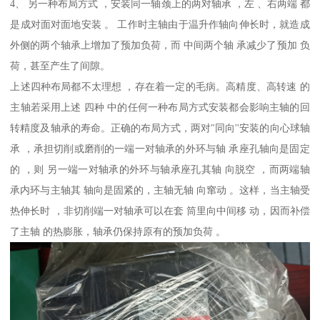
4、 另一种布局方式 ，安装同一轴颈上的两对轴承 ，左 、右两端 都
是成对面对面地安装 。 工作时主轴由于温升作轴向伸长时，就造成
外侧的两个轴承上增加了预加负荷，而 中间两个轴 承减少了预加 负
荷，甚至产生了间隙。
上述四种布局都不太理想 ，存在着一定的毛病。高精度、高转速 的
主轴若采用上述 四种 中的任何一种布局方式安装都会影响主轴的回
转精度及轴承的寿命。正确的布局方式，两对"同向''安装的向心球轴
承 ，承担切削或磨削的一端一对轴承的外环与轴 承座孔轴向是固定
的 ，则 另一端一对轴承的外环与轴承座孔其轴 向脱空 ，而两端轴
承内环与主轴其 轴向是固紧的，主轴无轴 向窜动 。这样，当主轴受
热伸长时 ，非切削端一对轴承可以在套 筒里向中间移 动，因而补偿
了主轴 的热膨胀，轴承仍保持原有的预加负荷 。