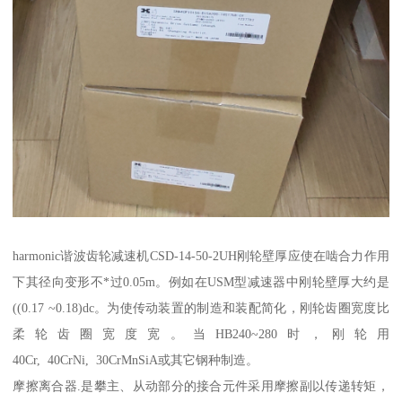
harmonic谐波齿轮减速机CSD-14-50-2UH刚轮壁厚应使在啮合力作用
下其径向变形不*过0.05m。例如在USM型减速器中刚轮壁厚大约是
((0.17 ~0.18)dc。为使传动装置的制造和装配简化，刚轮齿圈宽度比
柔轮齿圈宽度宽。当HB240~280时，刚轮用
40Cr, 40CrNi, 30CrMnSiA或其它钢种制造。
摩擦离合器.是攀主、从动部分的接合元件采用摩擦副以传递转矩，