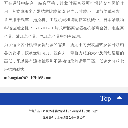
可在运转中结合，结合平稳，过载时离合器可打滑起安全保护作
用。片式摩擦离合器结构比较紧凑.径向尺寸较小，调节简单可靠，
常应用于汽车、拖拉机、工程机械和齿轮箱等机械中。日本哈默纳
科谐波减速机CSF-11-100-1U片式摩擦离合器在机械离合器、电磁离
合器、液压离合器、气压离合器中均有应用。
为了适应各种机械设备配套的需要，满足不同安装型式及多种联轴
器的要求，按承受轴向力、径向力、弯曲力矩的大小及滑动速度的
高低，配以装有滚动轴承和不装动轴承的适用于高、低速之分的七
种结构型式。
m.bangtian2021.b2b168.com
Top
主营产品：哈默纳科谐波减速机 行星减速机 执行元件
版权所有：上海浜田实业有限公司