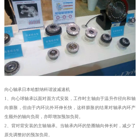
向心轴承日本哈默纳科谐波减速机
1、向心球轴承以面对面方式安装，工作时主轴由于温升作径向和轴
向膨胀，但由于内环比外环伸长快，这样膨胀的结果对轴承内环产
生额外的轴向负荷，亦即增加预加负荷。
2、背对背安装的主轴轴承。当轴承内环的垫圈轴向伸长时，减少了
原先调整好的预加负荷。