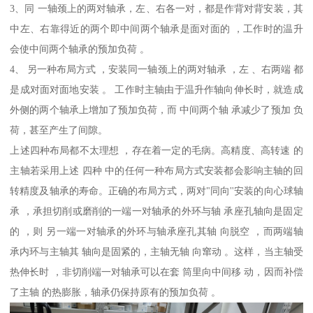
3、同 一轴颈上的两对轴承，左、右各一对，都是作背对背安装，其
中左、右靠得近的两个即中间两个轴承是面对面的 ，工作时的温升
会使中间两个轴承的预加负荷 。
4、 另一种布局方式 ，安装同一轴颈上的两对轴承 ，左 、右两端 都
是成对面对面地安装 。 工作时主轴由于温升作轴向伸长时，就造成
外侧的两个轴承上增加了预加负荷，而 中间两个轴 承减少了预加 负
荷，甚至产生了间隙。
上述四种布局都不太理想 ，存在着一定的毛病。高精度、高转速 的
主轴若采用上述 四种 中的任何一种布局方式安装都会影响主轴的回
转精度及轴承的寿命。正确的布局方式，两对"同向''安装的向心球轴
承 ，承担切削或磨削的一端一对轴承的外环与轴 承座孔轴向是固定
的 ，则 另一端一对轴承的外环与轴承座孔其轴 向脱空 ，而两端轴
承内环与主轴其 轴向是固紧的，主轴无轴 向窜动 。这样，当主轴受
热伸长时 ，非切削端一对轴承可以在套 筒里向中间移 动，因而补偿
了主轴 的热膨胀，轴承仍保持原有的预加负荷 。