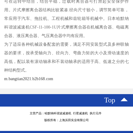
可在运转中结合，结合平稳，过载时离合器可打滑起安全保护作
用。片式摩擦离合器结构比较紧凑.径向尺寸较小，调节简单可靠，
常应用于汽车、拖拉机、工程机械和齿轮箱等机械中。日本哈默纳
科谐波减速机CSF-11-100-1U片式摩擦离合器在机械离合器、电磁离
合器、液压离合器、气压离合器中均有应用。
为了适应各种机械设备配套的需要，满足不同安装型式及多种联轴
器的要求，按承受轴向力、径向力、弯曲力矩的大小及滑动速度的
高低，配以装有滚动轴承和不装动轴承的适用于高、低速之分的七
种结构型式。
m.bangtian2021.b2b168.com
Top
主营产品：哈默纳科谐波减速机 行星减速机 执行元件
版权所有：上海浜田实业有限公司