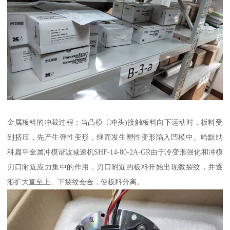
金属板料的冲裁过程：当凸模〔冲头)接触板料向下运动时，板料受
到挤压，先产生弹性变形，继而发生塑性变形陷入凹模中。哈默纳
科扁平金属冲模谐波减速机SHF-14-80-2A-GR由于冷变形强化和冲模
刃口附近应力集中的作用，刃口附近的板料开始出现微裂纹，并逐
渐扩大直至上、下裂纹会合，使板料分离。