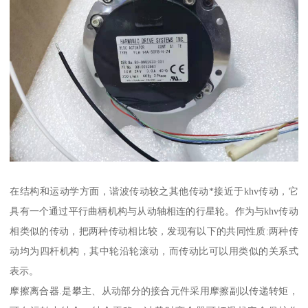
在结构和运动学方面，谐波传动较之其他传动*接近于khv传动，它
具有一个通过平行曲柄机构与从动轴相连的行星轮。作为与khv传动
相类似的传动，把两种传动相比较，发现有以下的共同性质:两种传
动均为四杆机构，其中轮沿轮滚动，而传动比可以用类似的关系式
表示。
摩擦离合器.是攀主、从动部分的接合元件采用摩擦副以传递转矩，