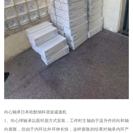
向心轴承日本哈默纳科谐波减速机
1、向心球轴承以面对面方式安装，工作时主轴由于温升作径向和轴
向膨胀，但由于内环比外环伸长快，这样膨胀的结果对轴承内环产