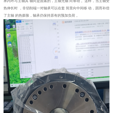
承内环与主轴其 轴向是固紧的，主轴无轴 向窜动 。这样，当主轴受
热伸长时 ，非切削端一对轴承可以在套 筒里向中间移 动，因而补偿
了主轴 的热膨胀，轴承仍保持原有的预加负荷 。