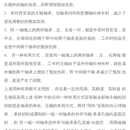
生额外的轴向负荷，亦即增加预加负荷。
2、背对背安装的主轴轴承。当轴承内环的垫圈轴向伸长时，减少了
原先调整好的预加负荷。
3、同 一轴颈上的两对轴承，左、右各一对，都是作背对背安装，其
中左、右靠得近的两个即中间两个轴承是面对面的 ，工作时的温升
会使中间两个轴承的预加负荷 。
4、 另一种布局方式 ，安装同一轴颈上的两对轴承 ，左 、右两端 都
是成对面对面地安装 。 工作时主轴由于温升作轴向伸长时，就造成
外侧的两个轴承上增加了预加负荷，而 中间两个轴 承减少了预加 负
荷，甚至产生了间隙。
上述四种布局都不太理想 ，存在着一定的毛病。高精度、高转速 的
主轴若采用上述 四种 中的任何一种布局方式安装都会影响主轴的回
转精度及轴承的寿命。正确的布局方式，两对"同向''安装的向心球轴
承 ，承担切削或磨削的一端一对轴承的外环与轴 承座孔轴向是固定
的 ，则 另一端一对轴承的外环与轴承座孔其轴 向脱空 ，而两端轴