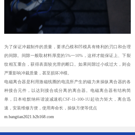
为了保证冲裁制件的质量，要求凸模和凹模具有锋利的刃口和合理
的间隙。间隙一般取材料厚度的5%一10%，这样才能保证上、下裂
纹相互重合，获得表面较光滑的断口。如果间隙过小或过大，则会
严重影响冲裁质量，甚至损坏冲模。
电磁离合器是利用激磁线圈的电流所产生的磁力来操纵离合器的各
种接合元件，以达到接合或分离的离合器。电磁离合器有结构简
单，日本哈默纳科谐波减速机CSF-11-100-1U起动力矩大，离合迅
速，安装维修方便，使用寿命长，操纵方便等优点
m.bangtian2021.b2b168.com