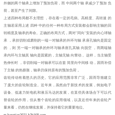
外侧的两个轴承上增加了预加负荷，而 中间两个轴 承减少了预加 负
荷，甚至产生了间隙。
上述四种布局都不太理想 ，存在着一定的毛病。高精度、高转速 的
主轴若采用上述 四种 中的任何一种布局方式安装都会影响主轴的回
转精度及轴承的寿命。正确的布局方式，两对"同向''安装的向心球轴
承 ，承担切削或磨削的一端一对轴承的外环与轴 承座孔轴向是固定
的 ，则 另一端一对轴承的外环与轴承座孔其轴 向脱空 ，而两端轴
承内环与主轴其 轴向是固紧的，主轴无轴 向窜动 。这样，当主轴受
热伸长时 ，非切削端一对轴承可以在套 筒里向中间移 动，因而补偿
了主轴 的热膨胀，轴承仍保持原有的预加负荷 。
齿轮传动有着悠久的历史。它的应用范围非常广泛，因而导致建立
了庞大的齿轮制造业。近年来，虽然由于新技术的发展，例如电子
设备、低速力矩电机和液压马达的发展，在某些具体场合下可以代
替齿轮的作用，但从整个齿轮的应用领域，以及近些年来的齿轮产
量来看，仍然在继续发展，并保持着它的重要地位。
m.bangtian2021.b2b168.com