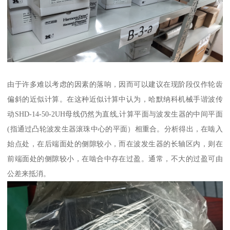
由于许多难以考虑的因素的落响，因而可以建议在现阶段仅作轮齿
偏斜的近似计算。在这种近似计算中认为，哈默纳科机械手谐波传
动SHD-14-50-2UH母线仍然为直线,计算平面与波发生器的中间平面
(指通过凸轮波发生器滚珠中心的平面）相重合。分析得出，在啮入
始点处，在后端面处的侧隙较小，而在波发生器的长轴区内，则在
前端面处的侧隙较小，在啮合中存在过盈。通常，不大的过盈可由
公差来抵消。