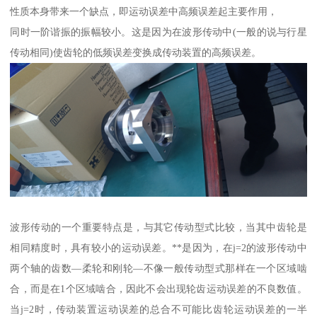
性质本身带来一个缺点，即运动误差中高频误差起主要作用，
同时一阶谐振的振幅较小。这是因为在波形传动中(一般的说与行星
传动相同)使齿轮的低频误差变换成传动装置的高频误差。
波形传动的一个重要特点是，与其它传动型式比较，当其中齿轮是
相同精度时，具有较小的运动误差。**是因为，在j=2的波形传动中
两个轴的齿数—柔轮和刚轮—不像一般传动型式那样在一个区域啮
合，而是在1个区域啮合，因此不会出现轮齿运动误差的不良数值。
当j=2时，传动装置运动误差的总合不可能比齿轮运动误差的一半