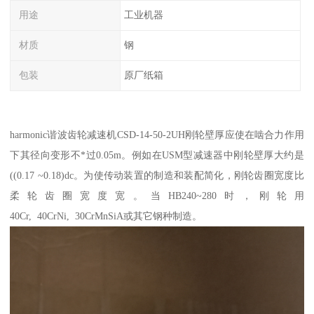
用途
工业机器
材质
钢
包装
原厂纸箱
harmonic谐波齿轮减速机CSD-14-50-2UH刚轮壁厚应使在啮合力作用
下其径向变形不*过0.05m。例如在USM型减速器中刚轮壁厚大约是
((0.17 ~0.18)dc。为使传动装置的制造和装配简化，刚轮齿圈宽度比
柔轮齿圈宽度宽。当HB240~280时，刚轮用
40Cr, 40CrNi, 30CrMnSiA或其它钢种制造。