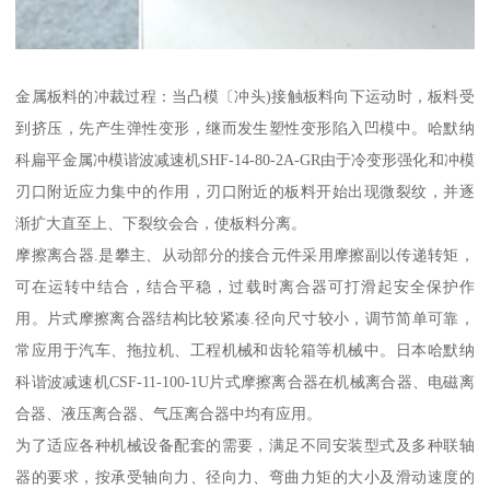
金属板料的冲裁过程：当凸模〔冲头)接触板料向下运动时，板料受
到挤压，先产生弹性变形，继而发生塑性变形陷入凹模中。哈默纳
科扁平金属冲模谐波减速机SHF-14-80-2A-GR由于冷变形强化和冲模
刃口附近应力集中的作用，刃口附近的板料开始出现微裂纹，并逐
渐扩大直至上、下裂纹会合，使板料分离。
摩擦离合器.是攀主、从动部分的接合元件采用摩擦副以传递转矩，
可在运转中结合，结合平稳，过载时离合器可打滑起安全保护作
用。片式摩擦离合器结构比较紧凑.径向尺寸较小，调节简单可靠，
常应用于汽车、拖拉机、工程机械和齿轮箱等机械中。日本哈默纳
科谐波减速机CSF-11-100-1U片式摩擦离合器在机械离合器、电磁离
合器、液压离合器、气压离合器中均有应用。
为了适应各种机械设备配套的需要，满足不同安装型式及多种联轴
器的要求，按承受轴向力、径向力、弯曲力矩的大小及滑动速度的