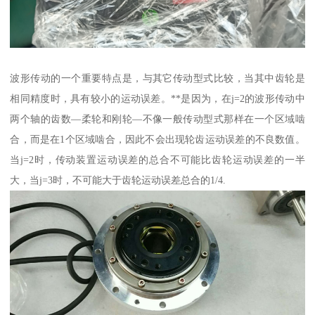
波形传动的一个重要特点是，与其它传动型式比较，当其中齿轮是
相同精度时，具有较小的运动误差。**是因为，在j=2的波形传动中
两个轴的齿数—柔轮和刚轮—不像一般传动型式那样在一个区域啮
合，而是在1个区域啮合，因此不会出现轮齿运动误差的不良数值。
当j=2时，传动装置运动误差的总合不可能比齿轮运动误差的一半
大，当j=3时，不可能大于齿轮运动误差总合的1/4.