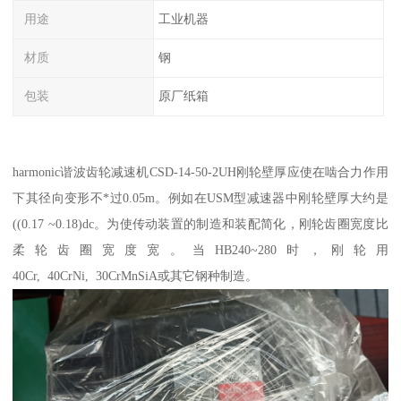
用途
工业机器
材质
钢
包装
原厂纸箱
harmonic谐波齿轮减速机CSD-14-50-2UH刚轮壁厚应使在啮合力作用
下其径向变形不*过0.05m。例如在USM型减速器中刚轮壁厚大约是
((0.17 ~0.18)dc。为使传动装置的制造和装配简化，刚轮齿圈宽度比
柔轮齿圈宽度宽。当HB240~280时，刚轮用
40Cr, 40CrNi, 30CrMnSiA或其它钢种制造。