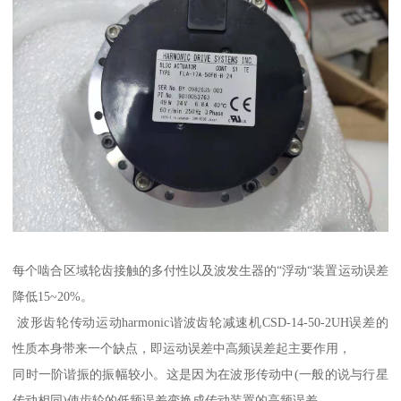
每个啮合区域轮齿接触的多付性以及波发生器的“浮动“装置运动误差
降低15~20%。
波形齿轮传动运动harmonic谐波齿轮减速机CSD-14-50-2UH误差的
性质本身带来一个缺点，即运动误差中高频误差起主要作用，
同时一阶谐振的振幅较小。这是因为在波形传动中(一般的说与行星
传动相同)使齿轮的低频误差变换成传动装置的高频误差。