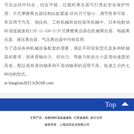
可在运转中结合，结合平稳，过载时离合器可打滑起安全保护作
用。片式摩擦离合器结构比较紧凑.径向尺寸较小，调节简单可靠，
常应用于汽车、拖拉机、工程机械和齿轮箱等机械中。日本哈默纳
科谐波减速机CSF-11-100-1U片式摩擦离合器在机械离合器、电磁离
合器、液压离合器、气压离合器中均有应用。
为了适应各种机械设备配套的需要，满足不同安装型式及多种联轴
器的要求，按承受轴向力、径向力、弯曲力矩的大小及滑动速度的
高低，配以装有滚动轴承和不装动轴承的适用于高、低速之分的七
种结构型式。
m.bangtian2021.b2b168.com
Top
主营产品：哈默纳科谐波减速机 行星减速机 执行元件
版权所有：上海浜田实业有限公司