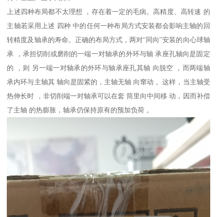
上述四种布局都不太理想 ，存在着一定的毛病。高精度、高转速 的
主轴若采用上述 四种 中的任何一种布局方式安装都会影响主轴的回
转精度及轴承的寿命。正确的布局方式，两对"同向''安装的向心球轴
承 ，承担切削或磨削的一端一对轴承的外环与轴 承座孔轴向是固定
的 ，则 另一端一对轴承的外环与轴承座孔其轴 向脱空 ，而两端轴
承内环与主轴其 轴向是固紧的，主轴无轴 向窜动 。这样，当主轴受
热伸长时 ，非切削端一对轴承可以在套 筒里向中间移 动，因而补偿
了主轴 的热膨胀，轴承仍保持原有的预加负荷 。