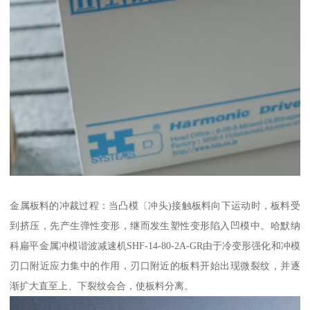
金属板料的冲裁过程：当凸模〔冲头)接触板料向下运动时，板料受
到挤压，先产生弹性变形，继而发生塑性变形陷入凹模中。哈默纳
科扁平金属冲模谐波减速机SHF-14-80-2A-GR由于冷变形强化和冲模
刃口附近应力集中的作用，刃口附近的板料开始出现微裂纹，并逐
渐扩大直至上、下裂纹会合，使板料分离。