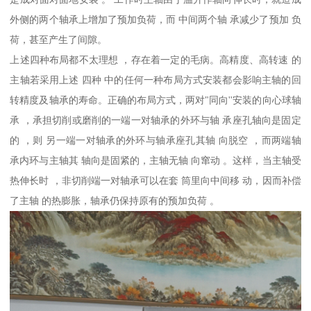
外侧的两个轴承上增加了预加负荷，而 中间两个轴 承减少了预加 负
荷，甚至产生了间隙。
上述四种布局都不太理想 ，存在着一定的毛病。高精度、高转速 的
主轴若采用上述 四种 中的任何一种布局方式安装都会影响主轴的回
转精度及轴承的寿命。正确的布局方式，两对"同向''安装的向心球轴
承 ，承担切削或磨削的一端一对轴承的外环与轴 承座孔轴向是固定
的 ，则 另一端一对轴承的外环与轴承座孔其轴 向脱空 ，而两端轴
承内环与主轴其 轴向是固紧的，主轴无轴 向窜动 。这样，当主轴受
热伸长时 ，非切削端一对轴承可以在套 筒里向中间移 动，因而补偿
了主轴 的热膨胀，轴承仍保持原有的预加负荷 。