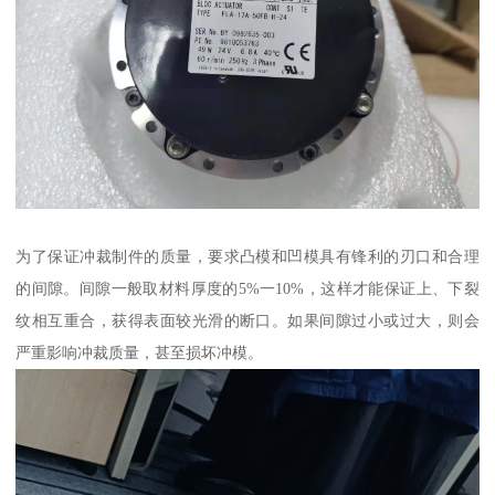
为了保证冲裁制件的质量，要求凸模和凹模具有锋利的刃口和合理
的间隙。间隙一般取材料厚度的5%一10%，这样才能保证上、下裂
纹相互重合，获得表面较光滑的断口。如果间隙过小或过大，则会
严重影响冲裁质量，甚至损坏冲模。