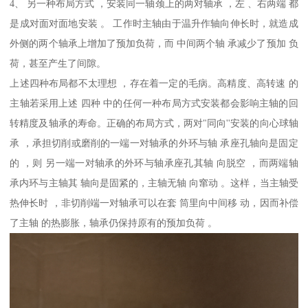
4、 另一种布局方式 ，安装同一轴颈上的两对轴承 ，左 、右两端 都
是成对面对面地安装 。 工作时主轴由于温升作轴向伸长时，就造成
外侧的两个轴承上增加了预加负荷，而 中间两个轴 承减少了预加 负
荷，甚至产生了间隙。
上述四种布局都不太理想 ，存在着一定的毛病。高精度、高转速 的
主轴若采用上述 四种 中的任何一种布局方式安装都会影响主轴的回
转精度及轴承的寿命。正确的布局方式，两对"同向''安装的向心球轴
承 ，承担切削或磨削的一端一对轴承的外环与轴 承座孔轴向是固定
的 ，则 另一端一对轴承的外环与轴承座孔其轴 向脱空 ，而两端轴
承内环与主轴其 轴向是固紧的，主轴无轴 向窜动 。这样，当主轴受
热伸长时 ，非切削端一对轴承可以在套 筒里向中间移 动，因而补偿
了主轴 的热膨胀，轴承仍保持原有的预加负荷 。