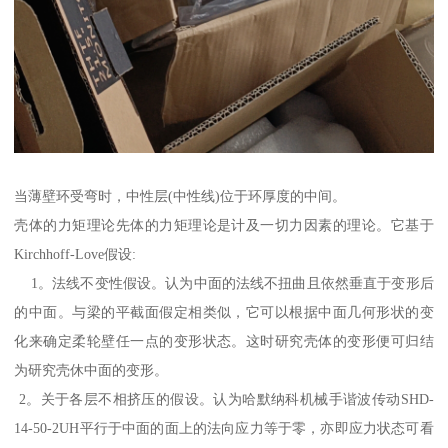
当薄壁环受弯时，中性层(中性线)位于环厚度的中间。
壳体的力矩理论先体的力矩理论是计及一切力因素的理论。它基于
Kirchhoff-Love假设:
1。法线不变性假设。认为中面的法线不扭曲且依然垂直于变形后
的中面。与梁的平截面假定相类似，它可以根据中面几何形状的变
化来确定柔轮壁任一点的变形状态。这时研究壳体的变形便可归结
为研究壳休中面的变形。
2。关于各层不相挤压的假设。认为哈默纳科机械手谐波传动SHD-
14-50-2UH平行于中面的面上的法向应力等于零，亦即应力状态可看