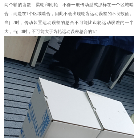
两个轴的齿数—柔轮和刚轮—不像一般传动型式那样在一个区域啮
合，而是在1个区域啮合，因此不会出现轮齿运动误差的不良数值。
当j=2时，传动装置运动误差的总合不可能比齿轮运动误差的一半
大，当j=3时，不可能大于齿轮运动误差总合的1/4.