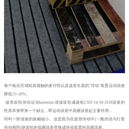
每个啮合区域轮齿接触的多付性以及波发生器的“浮动“装置运动误差
降低15~20%。
波形齿轮传动运动harmonic谐波齿轮减速机CSD-14-50-2UH误差的
性质本身带来一个缺点，即运动误差中高频误差起主要作用，
同时一阶谐振的振幅较小。这是因为在波形传动中(一般的说与行星
传动相同)使齿轮的低频误差变换成传动装置的高频误差。