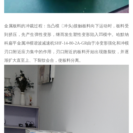
金属板料的冲裁过程：当凸模〔冲头)接触板料向下运动时，板料受
到挤压，先产生弹性变形，继而发生塑性变形陷入凹模中。哈默纳
科扁平金属冲模谐波减速机SHF-14-80-2A-GR由于冷变形强化和冲模
刃口附近应力集中的作用，刃口附近的板料开始出现微裂纹，并逐
渐扩大直至上、下裂纹会合，使板料分离。