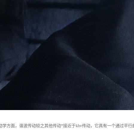
动学方面，谐波传动较之其他传动*接近于khv传动，它具有一个通过平行