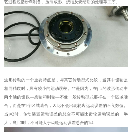
艺过程包括粉料制备、压制成形、烧结及烧结后的处理等工序。
波形传动的一个重要特点是，与其它传动型式比较，当其中齿轮是
相同精度时，具有较小的运动误差。**是因为，在j=2的波形传动中
两个轴的齿数—柔轮和刚轮—不像一般传动型式那样在一个区域啮
合，而是在1个区域啮合，因此不会出现轮齿运动误差的不良数值。
当j=2时，传动装置运动误差的总合不可能比齿轮运动误差的一半
大，当j=3时，不可能大于齿轮运动误差总合的1/4.