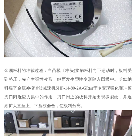
金属板料的冲裁过程：当凸模〔冲头)接触板料向下运动时，板料受
到挤压，先产生弹性变形，继而发生塑性变形陷入凹模中。哈默纳
科扁平金属冲模谐波减速机SHF-14-80-2A-GR由于冷变形强化和冲模
刃口附近应力集中的作用，刃口附近的板料开始出现微裂纹，并逐
渐扩大直至上、下裂纹会合，使板料分离。