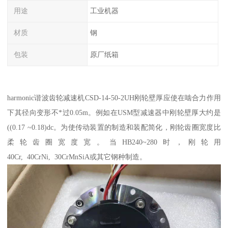
用途
工业机器
材质
钢
包装
原厂纸箱
harmonic谐波齿轮减速机CSD-14-50-2UH刚轮壁厚应使在啮合力作用
下其径向变形不*过0.05m。例如在USM型减速器中刚轮壁厚大约是
((0.17 ~0.18)dc。为使传动装置的制造和装配简化，刚轮齿圈宽度比
柔轮齿圈宽度宽。当HB240~280时，刚轮用
40Cr, 40CrNi, 30CrMnSiA或其它钢种制造。