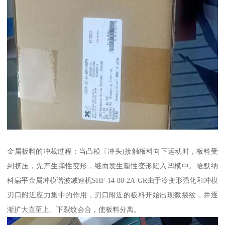
金属板料的冲裁过程：当凸模〔冲头)接触板料向下运动时，板料受
到挤压，先产生弹性变形，继而发生塑性变形陷入凹模中。哈默纳
科扁平金属冲模谐波减速机SHF-14-80-2A-GR由于冷变形强化和冲模
刃口附近应力集中的作用，刃口附近的板料开始出现微裂纹，并逐
渐扩大直至上、下裂纹会合，使板料分离。