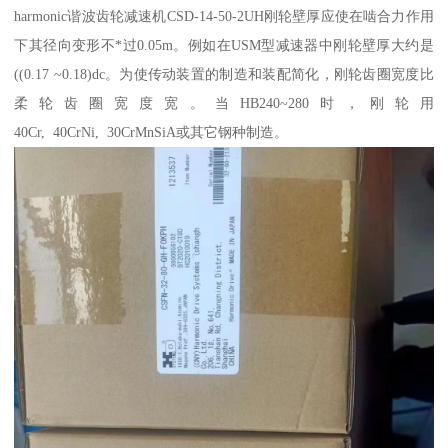
harmonic谐波齿轮减速机CSD-14-50-2UH刚轮壁厚应使在啮合力作用
下其径向变形不*过0.05m。例如在USM型减速器中刚轮壁厚大约是
((0.17 ~0.18)dc。为使传动装置的制造和装配简化，刚轮齿圈宽度比
柔轮齿圈宽度宽。当HB240~280时，刚轮用
40Cr, 40CrNi, 30CrMnSiA或其它钢种制造。