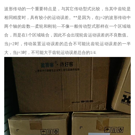
波形传动的一个重要特点是，与其它传动型式比较，当其中齿轮是
相同精度时，具有较小的运动误差。**是因为，在j=2的波形传动中
两个轴的齿数—柔轮和刚轮—不像一般传动型式那样在一个区域啮
合，而是在1个区域啮合，因此不会出现轮齿运动误差的不良数值。
当j=2时，传动装置运动误差的总合不可能比齿轮运动误差的一半
大，当j=3时，不可能大于齿轮运动误差总合的1/4.