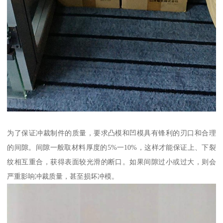
为了保证冲裁制件的质量，要求凸模和凹模具有锋利的刃口和合理
的间隙。间隙一般取材料厚度的5%一10%，这样才能保证上、下裂
纹相互重合，获得表面较光滑的断口。如果间隙过小或过大，则会
严重影响冲裁质量，甚至损坏冲模。