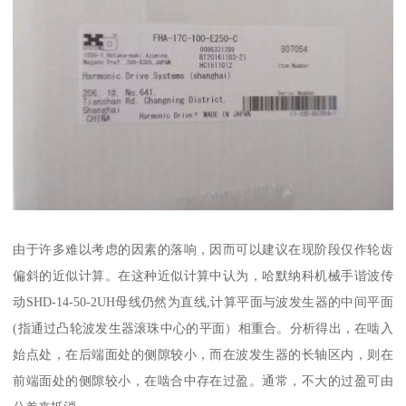
由于许多难以考虑的因素的落响，因而可以建议在现阶段仅作轮齿
偏斜的近似计算。在这种近似计算中认为，哈默纳科机械手谐波传
动SHD-14-50-2UH母线仍然为直线,计算平面与波发生器的中间平面
(指通过凸轮波发生器滚珠中心的平面）相重合。分析得出，在啮入
始点处，在后端面处的侧隙较小，而在波发生器的长轴区内，则在
前端面处的侧隙较小，在啮合中存在过盈。通常，不大的过盈可由