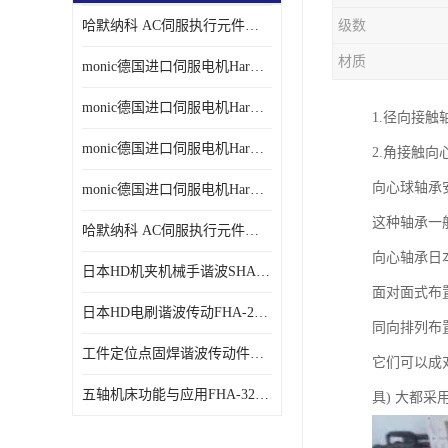
哈默纳科 AC伺服执行元件扁平型SHA系列 议价
级数
材质
monic德国进口伺服电机Har中国总代理单价
monic德国进口伺服电机Har中国总代理代理
1.径向接触
monic德国进口伺服电机Har中国总代理公司
2.角接触向
向心球轴承
monic德国进口伺服电机Har中国总代理供应
这种轴承一
哈默纳科 AC伺服执行元件扁平型SHA系列
向心轴承日本
日本HD机夹机械手谐波SHA32A120CG-B12B
面对面式布置
日本HD电刷谐波传动FHA-25C-50-E250-C
同向排列布置
工件定位点固焊谐波传动件哈默纳科CSF-45-100-2UH
它们可以成
五轴机床功能与应用FHA-32C-50-US250
具) 大都