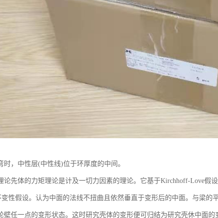
弯时，中性层(中性线)位于环厚度的中间。
论先体的力矩理论是计及一切力因素的理论。它基于Kirchhoff-Love假设
变性假设。认为中面的法线不扭曲且依然垂直于变形后的中面。与梁的平
轮壁任一点的变形状态。这时研究壳体的变形便可归结为研究壳休中面的