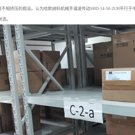
不相挤压的假设。认为哈默纳科机械手谐波传动SHD-14-50-2UH平
状态。