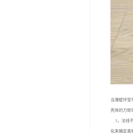
当薄壁环受
壳体的力矩理
1。法线不
化来确定柔