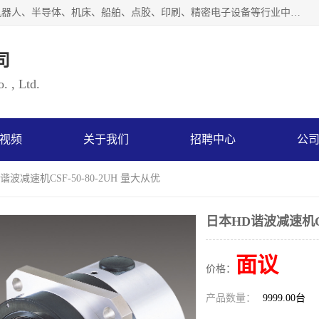
上海浜田实业有限公司专业致力于传动控制行业。面向工业机器人、半导体、机床、船舶、点胶、印刷、精密电子设备等行业中的运动控制技术。为日本哈默纳科（HarmonicDrive简称HD）中国地区定代理商，其生产的HarmonicDrive谐波减速机，具有轻量、小型、传动效率高、减速范围广、精度高等特点，被广泛应用于各种传动系统中。完善的技术，完善的售后，让您的选择无后顾之忧，欢迎您的来电洽谈！
司
. , Ltd.
视频
关于我们
招聘中心
公
谐波减速机CSF-50-80-2UH 量大从优
日本HD谐波减速机CSF
面议
价格：
产品数量：
9999.00台