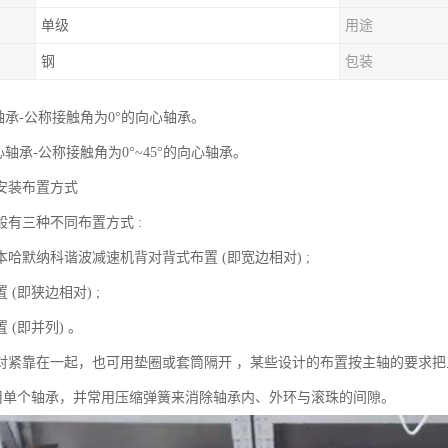
单级
用途
钢
包装
轴承-公称接触角为0°的向心轴承。
心轴承-公称接触角为0°~45°的向心轴承。
安装布置方式
般有三种不同布置方式 :
哈默纳科谐波减速机背对背式布置 (即宽边相对) ;
 (即狭边相对) ;
 (即并列) 。
对紧靠在一起，也可用垫圈或套筒隔开 ，某些设计的布置按主轴的要求把
采用单个轴承，并常用压缩弹簧来消除轴承内、外环与滚珠的间隙。