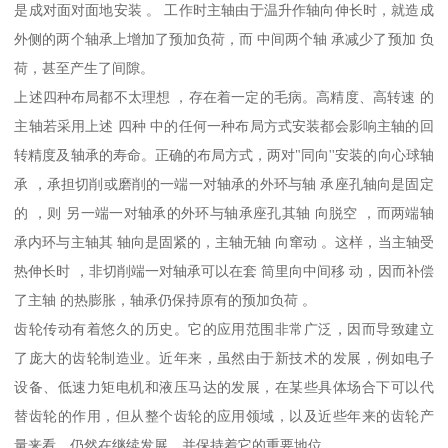
是成对面对面地安装 。 工作时主轴由于温升作轴向伸长时，就造成
外侧的两个轴承上增加了预加负荷，而 中间两个轴 承减少了预加 负
荷，甚至产生了间隙。
上述四种布局都不太理想 ，存在着一定的毛病。高精度、高转速 的
主轴若采用上述 四种 中的任何一种布局方式安装都会影响主轴的回
转精度及轴承的寿命。正确的布局方式，两对"同向''安装的向心球轴
承 ，承担切削或磨削的一端一对轴承的外环与轴 承座孔轴向是固定
的 ，则 另一端一对轴承的外环与轴承座孔其轴 向脱空 ，而两端轴
承内环与主轴其 轴向是固紧的，主轴无轴 向窜动 。这样，当主轴受
热伸长时 ，非切削端一对轴承可以在套 筒里向中间移 动，因而补偿
了主轴 的热膨胀，轴承仍保持原有的预加负荷 。
齿轮传动有着悠久的历史。它的应用范围非常广泛，因而导致建立
了庞大的齿轮制造业。近年来，虽然由于新技术的发展，例如电子
设备、低速力矩电机和液压马达的发展，在某些具体场合下可以代
替齿轮的作用，但从整个齿轮的应用领域，以及近些年来的齿轮产
量来看，仍然在继续发展，并保持着它的重要地位。