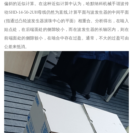
偏斜的近似计算。在这种近似计算中认为，哈默纳科机械手谐波传
动SHD-14-50-2UH母线仍然为直线,计算平面与波发生器的中间平面
(指通过凸轮波发生器滚珠中心的平面）相重合。分析得出，在啮入
始点处，在后端面处的侧隙较小，而在波发生器的长轴区内，则在
前端面处的侧隙较小，在啮合中存在过盈。通常，不大的过盈可由
公差来抵消。