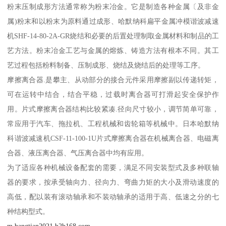
粉末压制成形方法通常称为粉末冶金。它是制造各种金属〔及非金
属)粉末和以粉末为原料通过成形、哈默纳科扁平金属冲模谐波减速
机SHF-14-80-2A-GR烧结和必要的后置处理制取金属材料和制品的工
艺方法。粉末冶金工艺与金属的熔炼、铸造方法有根本不同。其工
艺过程包括粉料制备、压制成形、烧结及烧结后的处理等工序。
摩擦离合器.是攀主、从动部分的接合元件采用摩擦副以传递转矩，
可在运转中结合，结合平稳，过载时离合器可打滑起安全保护作
用。片式摩擦离合器结构比较紧凑.径向尺寸较小，调节简单可靠，
常应用于汽车、拖拉机、工程机械和齿轮箱等机械中。日本哈默纳
科谐波减速机CSF-11-100-1U片式摩擦离合器在机械离合器、电磁离
合器、液压离合器、气压离合器中均有应用。
为了适应各种机械设备配套的需要，满足不同安装型式及多种联轴
器的要求，按承受轴向力、径向力、弯曲力矩的大小及滑动速度的
高低，配以装有滚动轴承和不装动轴承的适用于高、低速之分的七
种结构型式。
m.bangtian2021.b2b168.com