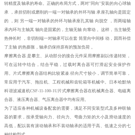
转精度及轴承的寿命。正确的布局方式，两对"同向''安装的向心球轴
承 ，承担切削或磨削的一端一对轴承的外环与轴 承座孔轴向是固定
的 ，则 另一端一对轴承的外环与轴承座孔其轴 向脱空 ，而两端轴
承内环与主轴其 轴向是固紧的，主轴无轴 向窜动 。这样，当主轴受
热伸长时 ，非切削端一对轴承可以在套 筒里向中间移 动，因而补偿
了主轴 的热膨胀，轴承仍保持原有的预加负荷 。
摩擦离合器.是攀主、从动部分的接合元件采用摩擦副以传递转矩，
可在运转中结合，结合平稳，过载时离合器可打滑起安全保护作
用。片式摩擦离合器结构比较紧凑.径向尺寸较小，调节简单可靠，
常应用于汽车、拖拉机、工程机械和齿轮箱等机械中。日本哈默纳
科谐波减速机CSF-11-100-1U片式摩擦离合器在机械离合器、电磁离
合器、液压离合器、气压离合器中均有应用。
为了适应各种机械设备配套的需要，满足不同安装型式及多种联轴
器的要求，按承受轴向力、径向力、弯曲力矩的大小及滑动速度的
高低，配以装有滚动轴承和不装动轴承的适用于高、低速之分的七
种结构型式。