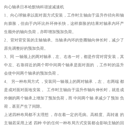
向心轴承日本哈默纳科谐波减速机
1、向心球轴承以面对面方式安装，工作时主轴由于温升作径向和轴
向膨胀，但由于内环比外环伸长快，这样膨胀的结果对轴承内环产
生额外的轴向负荷，亦即增加预加负荷。
2、背对背安装的主轴轴承。当轴承内环的垫圈轴向伸长时，减少了
原先调整好的预加负荷。
3、同 一轴颈上的两对轴承，左、右各一对，都是作背对背安装，其
中左、右靠得近的两个即中间两个轴承是面对面的 ，工作时的温升
会使中间两个轴承的预加负荷 。
4、 另一种布局方式 ，安装同一轴颈上的两对轴承 ，左 、右两端 都
是成对面对面地安装 。 工作时主轴由于温升作轴向伸长时，就造成
外侧的两个轴承上增加了预加负荷，而 中间两个轴 承减少了预加 负
荷，甚至产生了间隙。
上述四种布局都不太理想 ，存在着一定的毛病。高精度、高转速 的
主轴若采用上述 四种 中的任何一种布局方式安装都会影响主轴的回