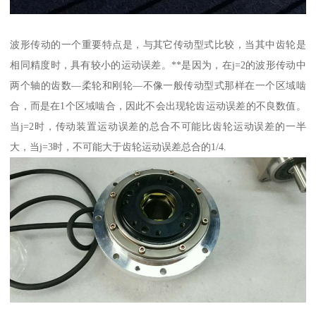
波形传动的一个重要特点是，与其它传动型式比较，当其中齿轮是
相同精度时，具有较小的运动误差。**是因为，在j=2的波形传动中
两个轴的齿数—柔轮和刚轮—不像一般传动型式那样在一个区域啮
合，而是在1个区域啮合，因此不会出现轮齿运动误差的不良数值。
当j=2时，传动装置运动误差的总合不可能比齿轮运动误差的一半
大，当j=3时，不可能大于齿轮运动误差总合的1/4.