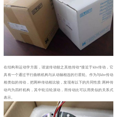
在结构和运动学方面，谐波传动较之其他传动*接近于khv传动，它
具有一个通过平行曲柄机构与从动轴相连的行星轮。作为与khv传动
相类似的传动，把两种传动相比较，发现有以下的共同性质:两种传
动均为四杆机构，其中轮沿轮滚动，而传动比可以用类似的关系式
表示。