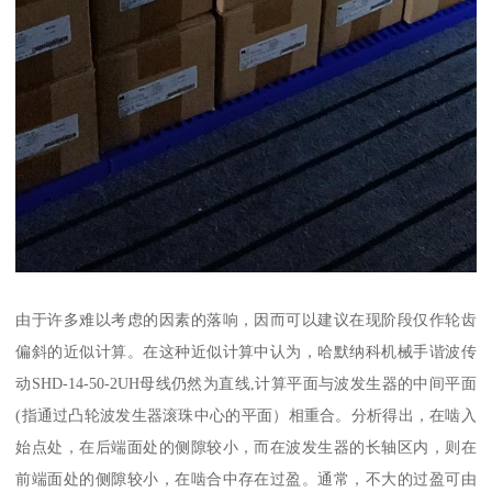
由于许多难以考虑的因素的落响，因而可以建议在现阶段仅作轮齿
偏斜的近似计算。在这种近似计算中认为，哈默纳科机械手谐波传
动SHD-14-50-2UH母线仍然为直线,计算平面与波发生器的中间平面
(指通过凸轮波发生器滚珠中心的平面）相重合。分析得出，在啮入
始点处，在后端面处的侧隙较小，而在波发生器的长轴区内，则在
前端面处的侧隙较小，在啮合中存在过盈。通常，不大的过盈可由