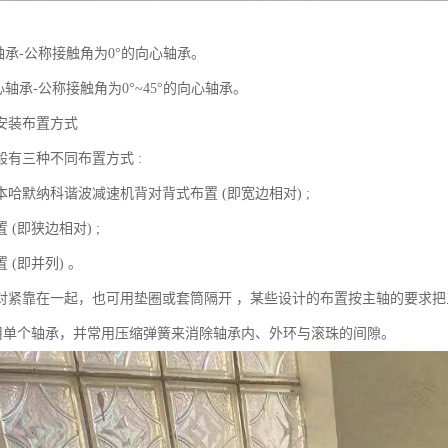
轴承-公称接触角为0°的向心轴承。
心轴承-公称接触角为0°~45°的向心轴承。
安装布置方式
般有三种不同布置方式 :
哈默纳科谐波减速机背对背式布置 (即宽边相对) ;
 (即狭边相对) ;
 (即并列) 。
对紧靠在一起，也可用垫圈或套筒隔开 ，某些设计的布置按主轴的要求把
采用单个轴承，并常用压缩弹簧来消除轴承内、外环与滚珠的间隙。