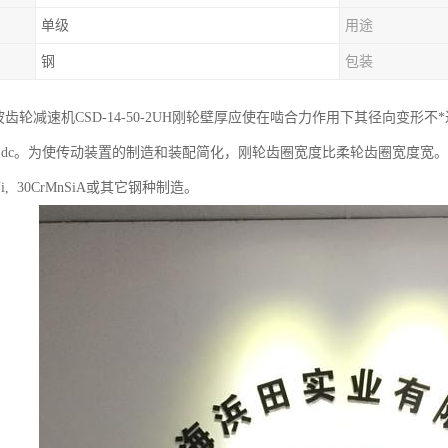
单级
用途
钢
包装
ic谐波齿轮减速机CSD-14-50-2UH刚轮壁厚应使在啮合力作用下其径向变形
 ~0.18)dc。为使传动装置的制造和装配简化，刚轮齿圈宽度比柔轮齿圈宽度宽。当
CrNi, 30CrMnSiA或其它钢种制造。