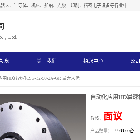
上海浜田实业有限公司专业致力于传动控制行业。面向工业机器人、半导体、机床、船舶、点胶、印刷、精密电子设备等行业中的运动控制技术。为日本哈默纳科（HarmonicDrive简称HD）中国地区定代理商，其生产的HarmonicDrive谐波减速机，具有轻量、小型、传动效率高、减速范围广、精度高等特点，被广泛应用于各种传动系统中。完善的技术，完善的售后，让您的选择无后顾之忧，欢迎您的来电洽谈！
司
. , Ltd.
视频
关于我们
招聘中心
公
用HD减速机CSG-32-50-2A-GR 量大从优
自动化应用HD减速机CS
面议
价格：
产品数量：
9999.00台