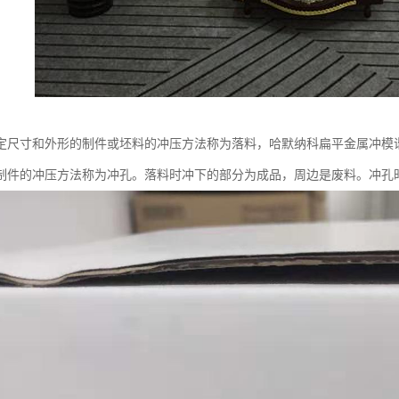
尺寸和外形的制件或坯料的冲压方法称为落料，哈默纳科扁平金属冲模谐波减速
制件的冲压方法称为冲孔。落料时冲下的部分为成品，周边是废料。冲孔