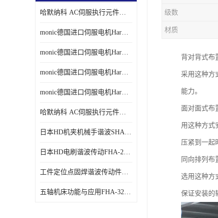
哈默纳科 AC伺服执行元件扁平型SHA系列 议价
级数
材质
monic德国进口伺服电机Har中国总代理单价
monic德国进口伺服电机Har中国总代理代理
背对背式布
monic德国进口伺服电机Har中国总代理公司
采用这种方
能力。
monic德国进口伺服电机Har中国总代理供应
面对面式布
哈默纳科 AC伺服执行元件扁平型SHA系列
用这种方式
日本HD机夹机械手谐波SHA32A120CG-B12B
压紧到一起
日本HD电刷谐波传动FHA-25C-50-E250-C
同向排列布
工件定位点固焊谐波传动件哈默纳科CSF-45-100-2UH
选用这种方
五轴机床功能与应用FHA-32C-50-US250
保证安装的