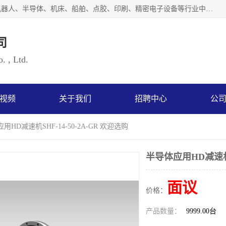
上海浜田实业有限公司专业致力于传动控制行业。面向工业机器人、半导体、机床、船舶、点胶、印刷、精密电子设备等行业中的运动控制技术。为日本哈默纳科（HarmonicDrive简称HD）中国地区定代理商，其生产的HarmonicDrive谐波减速机，具有轻量、小型、传动效率高、减速范围广、精度高等特点，被广泛应用于各种传动系统中。完善的技术，完善的售后，让您的选择无后顾之忧，欢迎您的来电洽谈！
司
. , Ltd.
视频
关于我们
招聘中心
公
用HD减速机SHF-14-50-2A-GR 欢迎选购
半导体应用HD减速机SH
面议
价格：
产品数量：
9999.00台