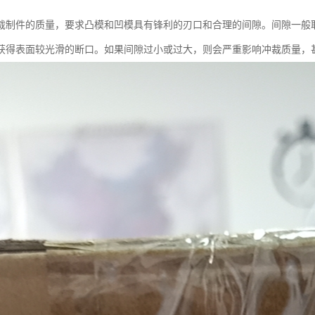
裁制件的质量，要求凸模和凹模具有锋利的刃口和合理的间隙。间隙一般取
获得表面较光滑的断口。如果间隙过小或过大，则会严重影响冲裁质量，