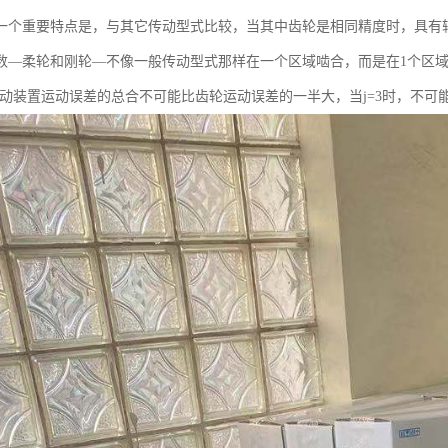
一个重要特点是，与其它传动型式比较，当其中齿轮是相同精度时，具有较小
数—柔轮和刚轮—不像一般传动型式那样在一个区域啮合，而是在1个区
传动装置运动误差的总合不可能比齿轮运动误差的一半大，当j=3时，不可能