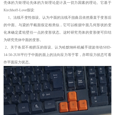
壳体的力矩理论先体的力矩理论是计及一切力因素的理论。它基于
Kirchhoff-Love假设:
1。法线不变性假设。认为中面的法线不扭曲且依然垂直于变形后
的中面。与梁的平截面假定相类似，它可以根据中面几何形状的变
化来确定柔轮壁任一点的变形状态。这时研究壳体的变形便可归结
为研究壳休中面的变形。
2。关于各层不相挤压的假设。认为哈默纳科机械手谐波传动SHD-
14-50-2UH平行于中面的面上的法向应力等于零，亦即应力状态可看
作平面应力状态。