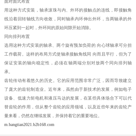
面对面式布置
用这种方式安装，轴承滚珠与内、外环的接触点的连线，即接触角
线沿着回转轴线方向收敛，同时轴承内环伸出外环，当两轴承的外
环压紧到一起时，外环间的原始间隙开始消除。
同向排列布置
选用这种方式安装的轴承、两个旋有预加负荷的 向心球轴承可分担
工作载荷。这样的布局方式使轴承接触角线同 向而且平行，但为了
保证安装的轴向稳定性，必须在轴两端分别对放两个同向排列轴
承。
齿轮传动有着悠久的历史。它的应用范围非常广泛，因而导致建立
了庞大的齿轮制造业。近年来，虽然由于新技术的发展，例如电子
设备、低速力矩电机和液压马达的发展，在某些具体场合下可以代
替齿轮的作用，但从整个齿轮的应用领域，以及近些年来的齿轮产
量来看，仍然在继续发展，并保持着它的重要地位。
m.bangtian2021.b2b168.com