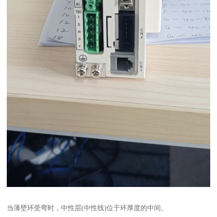
当薄壁环受弯时，中性层(中性线)位于环厚度的中间。