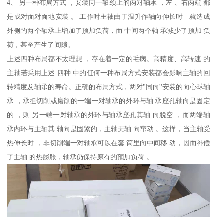
4、 另一种布局方式 ，安装同一轴颈上的两对轴承 ，左 、右两端 都
是成对面对面地安装 。 工作时主轴由于温升作轴向伸长时，就造成
外侧的两个轴承上增加了预加负荷，而 中间两个轴 承减少了预加 负
荷，甚至产生了间隙。
上述四种布局都不太理想 ，存在着一定的毛病。高精度、高转速 的
主轴若采用上述 四种 中的任何一种布局方式安装都会影响主轴的回
转精度及轴承的寿命。正确的布局方式，两对"同向''安装的向心球轴
承 ，承担切削或磨削的一端一对轴承的外环与轴 承座孔轴向是固定
的 ，则 另一端一对轴承的外环与轴承座孔其轴 向脱空 ，而两端轴
承内环与主轴其 轴向是固紧的，主轴无轴 向窜动 。这样，当主轴受
热伸长时 ，非切削端一对轴承可以在套 筒里向中间移 动，因而补偿
了主轴 的热膨胀，轴承仍保持原有的预加负荷 。