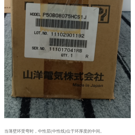
当薄壁环受弯时，中性层(中性线)位于环厚度的中间。