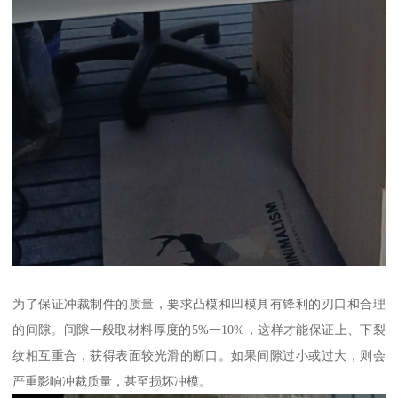
为了保证冲裁制件的质量，要求凸模和凹模具有锋利的刃口和合理
的间隙。间隙一般取材料厚度的5%一10%，这样才能保证上、下裂
纹相互重合，获得表面较光滑的断口。如果间隙过小或过大，则会
严重影响冲裁质量，甚至损坏冲模。