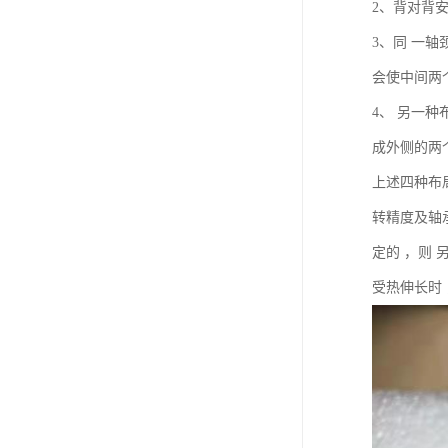
2、背对背
3、同 一
会使中间两
4、 另一
成外侧的两
上述四种布
转精度及轴
定的 ，则
受热伸长时