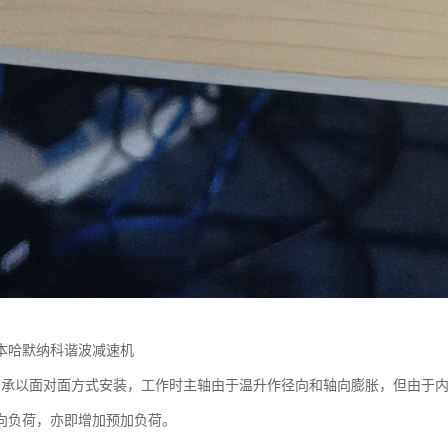
本哈默纳科谐波减速机
轴承以面对面方式安装，工作时主轴由于温升作径向和轴向膨胀，但由于
向负荷，亦即增加预加负荷。