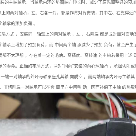
安装的主轴轴承。当轴承内环的垫圈轴向伸长时，减少了原先调整好的预
轴颈上的两对轴承，左、右各一对，都是作背对背安装，其中左、右靠得近
个轴承的预加负荷 。
种布局方式 ，安装同一轴颈上的两对轴承 ，左 、右两端 都是成对面对面
个轴承上增加了预加负荷，而 中间两个轴 承减少了预加 负荷，甚至产生
局都不太理想 ，存在着一定的毛病。高精度、高转速 的主轴若采用上述 
承的寿命。正确的布局方式，两对"同向''安装的向心球轴承 ，承担切削
 另一端一对轴承的外环与轴承座孔其轴 向脱空 ，而两端轴承内环与主轴其
 ，非切削端一对轴承可以在套 筒里向中间移 动，因而补偿了主轴 的热