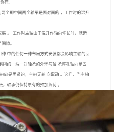
加负荷。
的两个即中间两个轴承是面对面的 ，工作时的温升
地安装 。 工作时主轴由于温升作轴向伸长时，就造
了间隙。
四种 中的任何一种布局方式安装都会影响主轴的回
或磨削的一端一对轴承的外环与轴 承座孔轴向是固
 轴向是固紧的，主轴无轴 向窜动 。这样，当主轴
膨胀，轴承仍保持原有的预加负荷 。