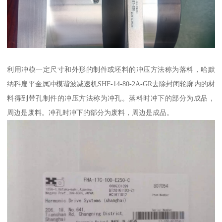
利用冲模一定尺寸和外形的制件或坯料的冲压方法称为落料，哈默
纳科扁平金属冲模谐波减速机SHF-14-80-2A-GR去除封闭轮廓内的材
料得到带孔制件的冲压方法称为冲孔。落料时冲下的部分为成品，
周边是废料。冲孔时冲下的部分为废料，周边是成品。