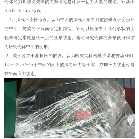
壳体的力矩理论先体的力矩理论是计及一切力因素的理论。它基于
Kirchhoff-Love假设:
1。法线不变性假设。认为中面的法线不扭曲且依然垂直于变形后
的中面。与梁的平截面假定相类似，它可以根据中面几何形状的变
化来确定柔轮壁任一点的变形状态。这时研究壳体的变形便可归结
为研究壳休中面的变形。
2。关于各层不相挤压的假设。认为哈默纳科机械手谐波传动SHD-
14-50-2UH平行于中面的面上的法向应力等于零，亦即应力状态可看
作平面应力状态。