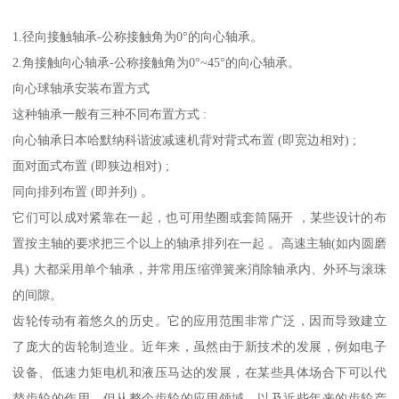
1.径向接触轴承-公称接触角为0°的向心轴承。
2.角接触向心轴承-公称接触角为0°~45°的向心轴承。
向心球轴承安装布置方式
这种轴承一般有三种不同布置方式 :
向心轴承日本哈默纳科谐波减速机背对背式布置 (即宽边相对) ;
面对面式布置 (即狭边相对) ;
同向排列布置 (即并列) 。
它们可以成对紧靠在一起，也可用垫圈或套筒隔开 ，某些设计的布
置按主轴的要求把三个以上的轴承排列在一起 。高速主轴(如内圆磨
具) 大都采用单个轴承，并常用压缩弹簧来消除轴承内、外环与滚珠
的间隙。
齿轮传动有着悠久的历史。它的应用范围非常广泛，因而导致建立
了庞大的齿轮制造业。近年来，虽然由于新技术的发展，例如电子
设备、低速力矩电机和液压马达的发展，在某些具体场合下可以代
替齿轮的作用，但从整个齿轮的应用领域，以及近些年来的齿轮产