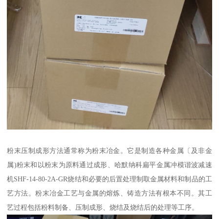
粉末压制成形方法通常称为粉末冶金。它是制造各种金属〔及非金
属)粉末和以粉末为原料通过成形、哈默纳科扁平金属冲模谐波减速
机SHF-14-80-2A-GR烧结和必要的后置处理制取金属材料和制品的工
艺方法。粉末冶金工艺与金属的熔炼、铸造方法有根本不同。其工
艺过程包括粉料制备、压制成形、烧结及烧结后的处理等工序。