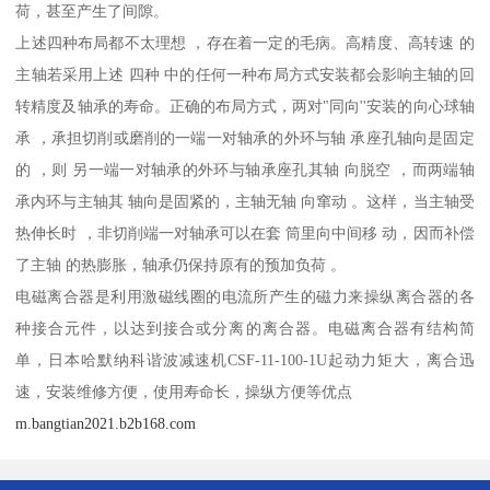
荷，甚至产生了间隙。
上述四种布局都不太理想 ，存在着一定的毛病。高精度、高转速 的
主轴若采用上述 四种 中的任何一种布局方式安装都会影响主轴的回
转精度及轴承的寿命。正确的布局方式，两对"同向''安装的向心球轴
承 ，承担切削或磨削的一端一对轴承的外环与轴 承座孔轴向是固定
的 ，则 另一端一对轴承的外环与轴承座孔其轴 向脱空 ，而两端轴
承内环与主轴其 轴向是固紧的，主轴无轴 向窜动 。这样，当主轴受
热伸长时 ，非切削端一对轴承可以在套 筒里向中间移 动，因而补偿
了主轴 的热膨胀，轴承仍保持原有的预加负荷 。
电磁离合器是利用激磁线圈的电流所产生的磁力来操纵离合器的各
种接合元件，以达到接合或分离的离合器。电磁离合器有结构简
单，日本哈默纳科谐波减速机CSF-11-100-1U起动力矩大，离合迅
速，安装维修方便，使用寿命长，操纵方便等优点
m.bangtian2021.b2b168.com