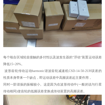
每个啮合区域轮齿接触的多付性以及波发生器的“浮动“装置运动误差
降低15~20%。
波形齿轮传动运动harmonic谐波齿轮减速机CSD-14-50-2UH误差的
性质本身带来一个缺点，即运动误差中高频误差起主要作用，
同时一阶谐振的振幅较小。这是因为在波形传动中(一般的说与行星
传动相同)使齿轮的低频误差变换成传动装置的高频误差。