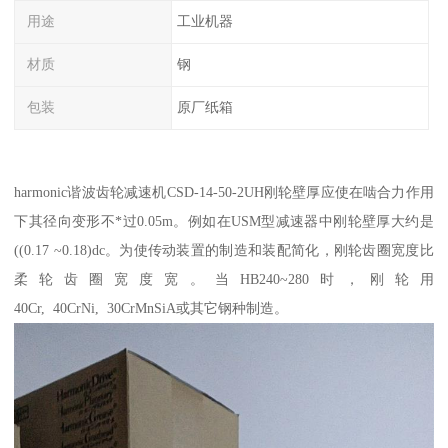
用途
工业机器
材质
钢
包装
原厂纸箱
harmonic谐波齿轮减速机CSD-14-50-2UH刚轮壁厚应使在啮合力作用
下其径向变形不*过0.05m。例如在USM型减速器中刚轮壁厚大约是
((0.17 ~0.18)dc。为使传动装置的制造和装配简化，刚轮齿圈宽度比
柔轮齿圈宽度宽。当HB240~280时，刚轮用
40Cr, 40CrNi, 30CrMnSiA或其它钢种制造。