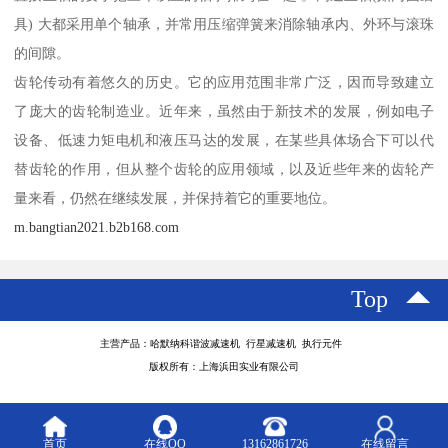
具) 大都采用单个轴承，并常用压缩弹簧来消除轴承内、外环与滚珠
的间隙。
齿轮传动有着悠久的历史。它的应用范围非常广泛，因而导致建立
了庞大的齿轮制造业。近年来，虽然由于新技术的发展，例如电子
设备、低速力矩电机和液压马达的发展，在某些具体场合下可以代
替齿轮的作用，但从整个齿轮的应用领域，以及近些年来的齿轮产
量来看，仍然在继续发展，并保持着它的重要地位。
m.bangtian2021.b2b168.com
Top
主营产品：哈默纳科谐波减速机 行星减速机 执行元件
版权所有：上海浜田实业有限公司
首页
在线QQ
13162861726
在线留言