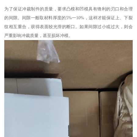
为了保证冲裁制件的质量，要求凸模和凹模具有锋利的刃口和合理
的间隙。间隙一般取材料厚度的5%一10%，这样才能保证上、下裂
纹相互重合，获得表面较光滑的断口。如果间隙过小或过大，则会
严重影响冲裁质量，甚至损坏冲模。