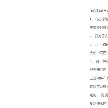
向心轴承日
1、向心球
生额外的轴
2、背对背
3、同 一
会使中间两
4、 另一
成外侧的两
上述四种布
转精度及轴
定的 ，则
受热伸长时