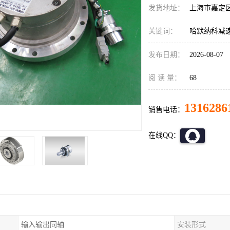
发货地址：
上海市嘉定
关键词：
哈默纳科减速机C
发布日期：
2026-08-07
阅 读 量：
68
1316286
销售电话：
在线QQ：
输入输出同轴
安装形式