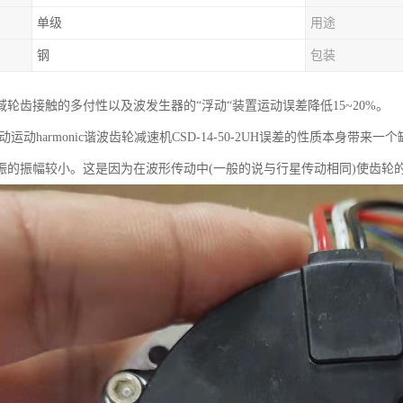
单级
用途
钢
包装
域轮齿接触的多付性以及波发生器的“浮动“装置运动误差降低15~20%。
运动harmonic谐波齿轮减速机CSD-14-50-2UH误差的性质本身带
振的振幅较小。这是因为在波形传动中(一般的说与行星传动相同)使齿轮