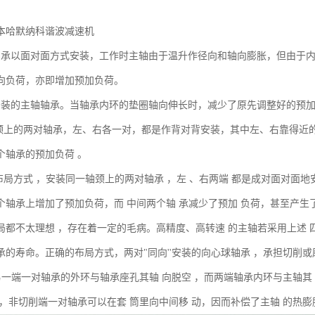
本哈默纳科谐波减速机
轴承以面对面方式安装，工作时主轴由于温升作径向和轴向膨胀，但由于
向负荷，亦即增加预加负荷。
安装的主轴轴承。当轴承内环的垫圈轴向伸长时，减少了原先调整好的预
轴颈上的两对轴承，左、右各一对，都是作背对背安装，其中左、右靠得近
个轴承的预加负荷 。
种布局方式 ，安装同一轴颈上的两对轴承 ，左 、右两端 都是成对面对面
个轴承上增加了预加负荷，而 中间两个轴 承减少了预加 负荷，甚至产生
局都不太理想 ，存在着一定的毛病。高精度、高转速 的主轴若采用上述 
承的寿命。正确的布局方式，两对"同向''安装的向心球轴承 ，承担切削
 另一端一对轴承的外环与轴承座孔其轴 向脱空 ，而两端轴承内环与主轴其
 ，非切削端一对轴承可以在套 筒里向中间移 动，因而补偿了主轴 的热