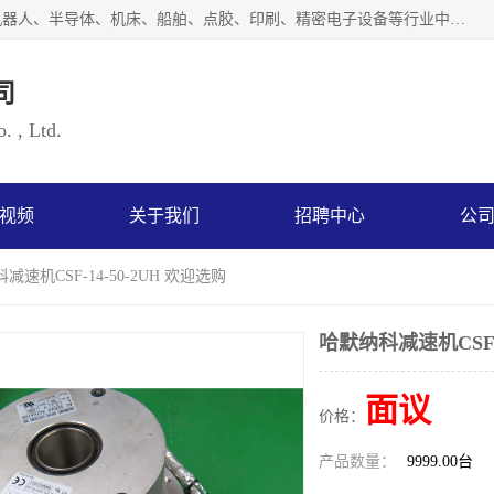
上海浜田实业有限公司专业致力于传动控制行业。面向工业机器人、半导体、机床、船舶、点胶、印刷、精密电子设备等行业中的运动控制技术。为日本哈默纳科（HarmonicDrive简称HD）中国地区定代理商，其生产的HarmonicDrive谐波减速机，具有轻量、小型、传动效率高、减速范围广、精度高等特点，被广泛应用于各种传动系统中。完善的技术，完善的售后，让您的选择无后顾之忧，欢迎您的来电洽谈！
司
. , Ltd.
视频
关于我们
招聘中心
公
减速机CSF-14-50-2UH 欢迎选购
哈默纳科减速机CSF-1
面议
价格：
产品数量：
9999.00台