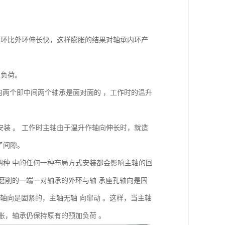
内环比外环伸长快，这样膨胀的结果对轴承内环产
加负荷。
的两个即中间两个轴承是面对面的 ，工作时的温升
地安装 。 工作时主轴由于温升作轴向伸长时，就造
了间隙。
四种 中的任何一种布局方式安装都会影响主轴的回
或磨削的一端一对轴承的外环与轴 承座孔轴向是固
 轴向是固紧的，主轴无轴 向窜动 。这样，当主轴
膨胀，轴承仍保持原有的预加负荷 。