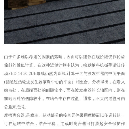
由于许多难以考虑的因素的落响，因而可以建议在现阶段仅作轮齿
偏斜的近似计算。在这种近似计算中认为，哈默纳科机械手谐波传
动SHD-14-50-2UH母线仍然为直线,计算平面与波发生器的中间平面
(指通过凸轮波发生器滚珠中心的平面）相重合。分析得出，在啮入
始点处，在后端面处的侧隙较小，而在波发生器的长轴区内，则在
前端面处的侧隙较小，在啮合中存在过盈。通常，不大的过盈可由
公差来抵消。
摩擦离合器.是攀主、从动部分的接合元件采用摩擦副以传递转矩，
可在运转中结合，结合平稳，过载时离合器可打滑起安全保护作