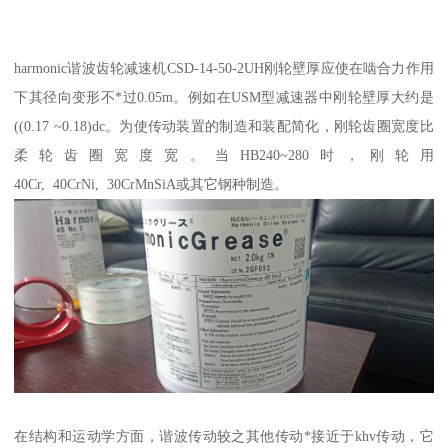
harmonic谐波齿轮减速机CSD-14-50-2UH刚轮壁厚应使在啮合力作用
下其径向变形不*过0.05m。例如在USM型减速器中刚轮壁厚大约是
((0.17 ~0.18)dc。为使传动装置的制造和装配简化，刚轮齿圈宽度比
柔轮齿圈宽度宽。当HB240~280时，刚轮用
40Cr, 40CrNi, 30CrMnSiA或其它钢种制造。
在结构和运动学方面，谐波传动较之其他传动*接近于khv传动，它