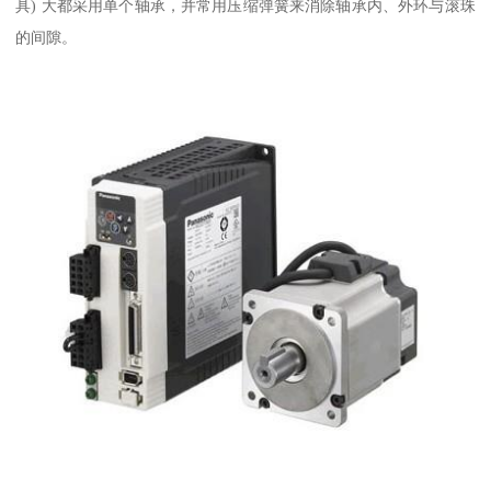
具) 大都采用单个轴承，并常用压缩弹簧来消除轴承内、外环与滚珠
的间隙。