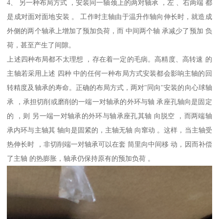
4、 另一种布局方式 ，安装同一轴颈上的两对轴承 ，左 、右两端 都
是成对面对面地安装 。 工作时主轴由于温升作轴向伸长时，就造成
外侧的两个轴承上增加了预加负荷，而 中间两个轴 承减少了预加 负
荷，甚至产生了间隙。
上述四种布局都不太理想 ，存在着一定的毛病。高精度、高转速 的
主轴若采用上述 四种 中的任何一种布局方式安装都会影响主轴的回
转精度及轴承的寿命。正确的布局方式，两对"同向''安装的向心球轴
承 ，承担切削或磨削的一端一对轴承的外环与轴 承座孔轴向是固定
的 ，则 另一端一对轴承的外环与轴承座孔其轴 向脱空 ，而两端轴
承内环与主轴其 轴向是固紧的，主轴无轴 向窜动 。这样，当主轴受
热伸长时 ，非切削端一对轴承可以在套 筒里向中间移 动，因而补偿
了主轴 的热膨胀，轴承仍保持原有的预加负荷 。