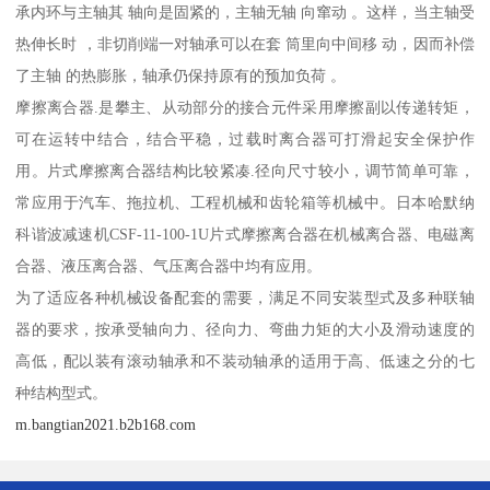
承内环与主轴其 轴向是固紧的，主轴无轴 向窜动 。这样，当主轴受
热伸长时 ，非切削端一对轴承可以在套 筒里向中间移 动，因而补偿
了主轴 的热膨胀，轴承仍保持原有的预加负荷 。
摩擦离合器.是攀主、从动部分的接合元件采用摩擦副以传递转矩，
可在运转中结合，结合平稳，过载时离合器可打滑起安全保护作
用。片式摩擦离合器结构比较紧凑.径向尺寸较小，调节简单可靠，
常应用于汽车、拖拉机、工程机械和齿轮箱等机械中。日本哈默纳
科谐波减速机CSF-11-100-1U片式摩擦离合器在机械离合器、电磁离
合器、液压离合器、气压离合器中均有应用。
为了适应各种机械设备配套的需要，满足不同安装型式及多种联轴
器的要求，按承受轴向力、径向力、弯曲力矩的大小及滑动速度的
高低，配以装有滚动轴承和不装动轴承的适用于高、低速之分的七
种结构型式。
m.bangtian2021.b2b168.com