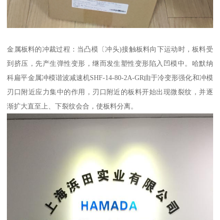
金属板料的冲裁过程：当凸模〔冲头)接触板料向下运动时，板料受
到挤压，先产生弹性变形，继而发生塑性变形陷入凹模中。哈默纳
科扁平金属冲模谐波减速机SHF-14-80-2A-GR由于冷变形强化和冲模
刃口附近应力集中的作用，刃口附近的板料开始出现微裂纹，并逐
渐扩大直至上、下裂纹会合，使板料分离。