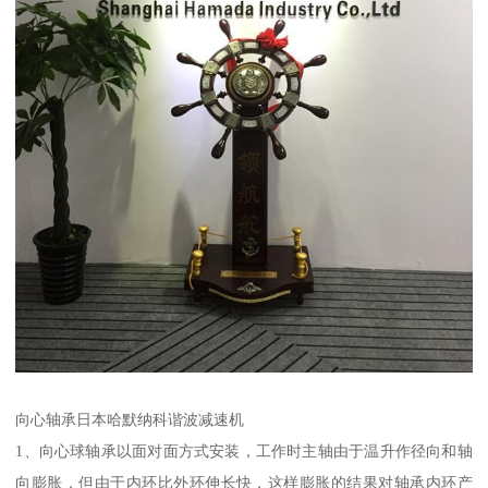
向心轴承日本哈默纳科谐波减速机
1、向心球轴承以面对面方式安装，工作时主轴由于温升作径向和轴
向膨胀，但由于内环比外环伸长快，这样膨胀的结果对轴承内环产