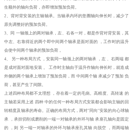
生额外的轴向负荷，亦即增加预加负荷。
2、背对背安装的主轴轴承。当轴承内环的垫圈轴向伸长时，减少了
原先调整好的预加负荷。
3、同 一轴颈上的两对轴承，左、右各一对，都是作背对背安装，其
中左、右靠得近的两个即中间两个轴承是面对面的 ，工作时的温升
会使中间两个轴承的预加负荷 。
4、 另一种布局方式 ，安装同一轴颈上的两对轴承 ，左 、右两端 都
是成对面对面地安装 。 工作时主轴由于温升作轴向伸长时，就造成
外侧的两个轴承上增加了预加负荷，而 中间两个轴 承减少了预加 负
荷，甚至产生了间隙。
上述四种布局都不太理想 ，存在着一定的毛病。高精度、高转速 的
主轴若采用上述 四种 中的任何一种布局方式安装都会影响主轴的回
转精度及轴承的寿命。正确的布局方式，两对"同向''安装的向心球轴
承 ，承担切削或磨削的一端一对轴承的外环与轴 承座孔轴向是固定
的 ，则 另一端一对轴承的外环与轴承座孔其轴 向脱空 ，而两端轴