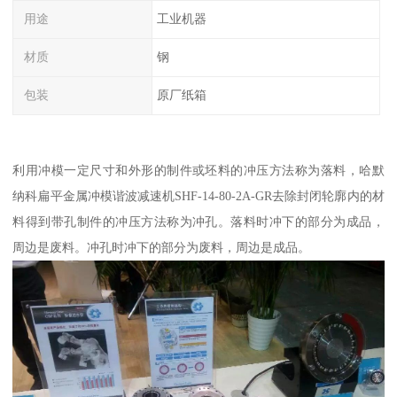
用途
工业机器
材质
钢
包装
原厂纸箱
利用冲模一定尺寸和外形的制件或坯料的冲压方法称为落料，哈默
纳科扁平金属冲模谐波减速机SHF-14-80-2A-GR去除封闭轮廓内的材
料得到带孔制件的冲压方法称为冲孔。落料时冲下的部分为成品，
周边是废料。冲孔时冲下的部分为废料，周边是成品。