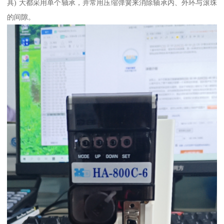
具) 大都采用单个轴承，并常用压缩弹簧来消除轴承内、外环与滚珠
的间隙。