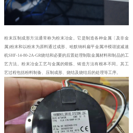
粉末压制成形方法通常称为粉末冶金。它是制造各种金属〔及非金
属)粉末和以粉末为原料通过成形、哈默纳科扁平金属冲模谐波减速
机SHF-14-80-2A-GR烧结和必要的后置处理制取金属材料和制品的工
艺方法。粉末冶金工艺与金属的熔炼、铸造方法有根本不同。其工
艺过程包括粉料制备、压制成形、烧结及烧结后的处理等工序。