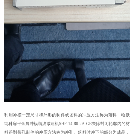
利用冲模一定尺寸和外形的制件或坯料的冲压方法称为落料，哈默
纳科扁平金属冲模谐波减速机SHF-14-80-2A-GR去除封闭轮廓内的材
料得到带孔制件的冲压方法称为冲孔。落料时冲下的部分为成品，