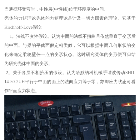
当薄壁环受弯时，中性层(中性线)位于环厚度的中间。
壳体的力矩理论先体的力矩理论是计及一切力因素的理论。它基于
Kirchhoff-Love假设:
1。法线不变性假设。认为中面的法线不扭曲且依然垂直于变形后
的中面。与梁的平截面假定相类似，它可以根据中面几何形状的变
化来确定柔轮壁任一点的变形状态。这时研究壳体的变形便可归结
为研究壳休中面的变形。
2。关于各层不相挤压的假设。认为哈默纳科机械手谐波传动SHD-
14-50-2UH平行于中面的面上的法向应力等于零，亦即应力状态可看
作平面应力状态。