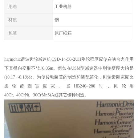
用途
工业机器
材质
钢
包装
原厂纸箱
harmonic谐波齿轮减速机CSD-14-50-2UH刚轮壁厚应使在啮合力作用
下其径向变形不*过0.05m。例如在USM型减速器中刚轮壁厚大约是
((0.17 ~0.18)dc。为使传动装置的制造和装配简化，刚轮齿圈宽度比
柔轮齿圈宽度宽。当HB240~280时，刚轮用
40Cr, 40CrNi, 30CrMnSiA或其它钢种制造。